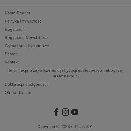
kobiece, lifestyle, kultura
Nexto Reader
polityka, społeczno-informacyjne
Polityka Prywatności
psychologiczne
Regulamin
inne
Regulamin Newslettera
popularno-naukowe
Wymagania Systemowe
historia
Pomoc
zdrowie
Kontakt
religie
Informacja o zakończeniu dystrybucji audiobooków i ebooków
przez nexto.pl
Deklaracja dostępności
Oferta dla firm
Copyright © 2026
e-Kiosk S.A.