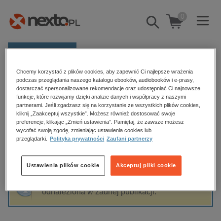
0
Pokaż/schowaj
wyszukiwarkę
E-prasa
Chcemy korzystać z plików cookies, aby zapewnić Ci najlepsze wrażenia
Kategorie
Strona główna
Karolina Wilchowska
podczas przeglądania naszego katalogu ebooków, audiobooków i e-prasy,
dostarczać spersonalizowane rekomendacje oraz udostępniać Ci najnowsze
Zobacz wszystkie E-prasa
funkcje, które rozwijamy dzięki analizie danych i współpracy z naszymi
partnerami. Jeśli zgadzasz się na korzystanie ze wszystkich plików cookies,
Karolina Wilchowska
kliknij „Zaakceptuj wszystkie”. Możesz również dostosować swoje
budownictwo, aranżacja wnętrz
preferencje, klikając „Zmień ustawienia”. Pamiętaj, że zawsze możesz
wycofać swoją zgodę, zmieniając ustawienia cookies lub
biznesowe, branżowe, gospodarka
przeglądarki.
Polityka prywatności
Zaufani partnerzy
darmowe wydania
Sortowanie
Filtrowanie
dzienniki
Ustawienia plików cookie
Akceptuj pliki cookie
edukacja
Fraza "
Karolina Wilchowska
" nie została
hobby, sport, rozrywka
odnaleziona w żadnej publikacji.
komputery, internet, technologie, informatyka