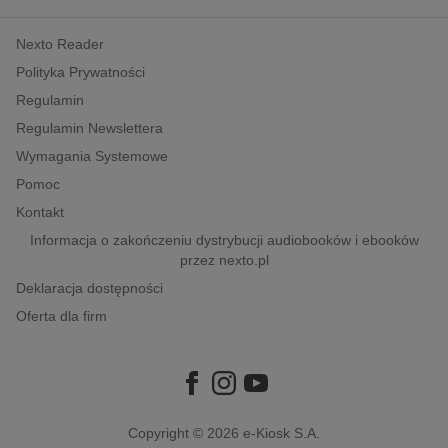
kobiece, lifestyle, kultura
Nexto Reader
polityka, społeczno-informacyjne
Polityka Prywatności
psychologiczne
Regulamin
inne
Regulamin Newslettera
popularno-naukowe
Wymagania Systemowe
historia
Pomoc
zdrowie
Kontakt
religie
Informacja o zakończeniu dystrybucji audiobooków i ebooków
przez nexto.pl
Deklaracja dostępności
Oferta dla firm
Copyright © 2026
e-Kiosk S.A.