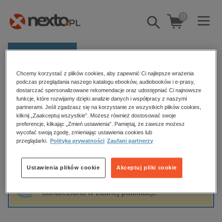
0
Pokaż/schowaj
wyszukiwarkę
E-prasa
Chcemy korzystać z plików cookies, aby zapewnić Ci najlepsze wrażenia
Kategorie
Strona główna
Katarzyna Bomba
podczas przeglądania naszego katalogu ebooków, audiobooków i e-prasy,
dostarczać spersonalizowane rekomendacje oraz udostępniać Ci najnowsze
Zobacz wszystkie E-prasa
funkcje, które rozwijamy dzięki analizie danych i współpracy z naszymi
partnerami. Jeśli zgadzasz się na korzystanie ze wszystkich plików cookies,
Katarzyna Bomba
kliknij „Zaakceptuj wszystkie”. Możesz również dostosować swoje
budownictwo, aranżacja wnętrz
preferencje, klikając „Zmień ustawienia”. Pamiętaj, że zawsze możesz
biznesowe, branżowe, gospodarka
wycofać swoją zgodę, zmieniając ustawienia cookies lub
przeglądarki.
Polityka prywatności
Zaufani partnerzy
darmowe wydania
Sortowanie
Filtrowanie
dzienniki
Ustawienia plików cookie
Akceptuj pliki cookie
edukacja
Fraza "
Katarzyna Bomba
" nie została
hobby, sport, rozrywka
odnaleziona w żadnej publikacji.
komputery, internet, technologie, informatyka