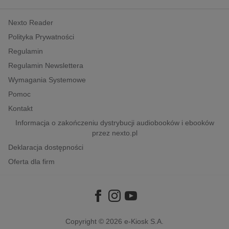
kobiece, lifestyle, kultura
Nexto Reader
polityka, społeczno-informacyjne
Polityka Prywatności
psychologiczne
Regulamin
inne
Regulamin Newslettera
popularno-naukowe
Wymagania Systemowe
historia
Pomoc
zdrowie
Kontakt
religie
Informacja o zakończeniu dystrybucji audiobooków i ebooków
przez nexto.pl
Deklaracja dostępności
Oferta dla firm
Copyright © 2026
e-Kiosk S.A.