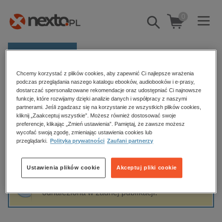
0
Pokaż/schowaj
wyszukiwarkę
E-prasa
Chcemy korzystać z plików cookies, aby zapewnić Ci najlepsze wrażenia
Kategorie
Strona główna
Katarzyna Byszek
podczas przeglądania naszego katalogu ebooków, audiobooków i e-prasy,
dostarczać spersonalizowane rekomendacje oraz udostępniać Ci najnowsze
Zobacz wszystkie E-prasa
funkcje, które rozwijamy dzięki analizie danych i współpracy z naszymi
partnerami. Jeśli zgadzasz się na korzystanie ze wszystkich plików cookies,
Katarzyna Byszek
kliknij „Zaakceptuj wszystkie”. Możesz również dostosować swoje
budownictwo, aranżacja wnętrz
preferencje, klikając „Zmień ustawienia”. Pamiętaj, że zawsze możesz
biznesowe, branżowe, gospodarka
wycofać swoją zgodę, zmieniając ustawienia cookies lub
przeglądarki.
Polityka prywatności
Zaufani partnerzy
darmowe wydania
Sortowanie
Filtrowanie
dzienniki
Ustawienia plików cookie
Akceptuj pliki cookie
edukacja
Fraza "
Katarzyna Byszek
" nie została
hobby, sport, rozrywka
odnaleziona w żadnej publikacji.
komputery, internet, technologie, informatyka