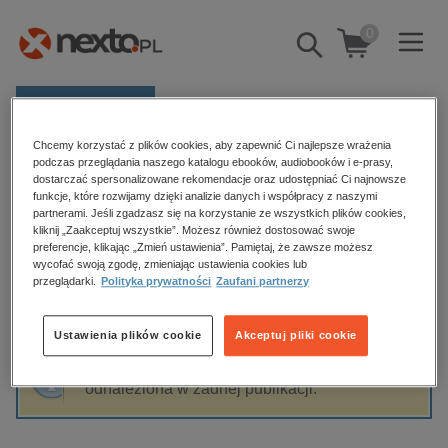
0
Pokaż/schowaj
wyszukiwarkę
E-prasa
Chcemy korzystać z plików cookies, aby zapewnić Ci najlepsze wrażenia
Kategorie
Strona główna
Katarzyna Kujawska
podczas przeglądania naszego katalogu ebooków, audiobooków i e-prasy,
dostarczać spersonalizowane rekomendacje oraz udostępniać Ci najnowsze
Zobacz wszystkie E-prasa
funkcje, które rozwijamy dzięki analizie danych i współpracy z naszymi
partnerami. Jeśli zgadzasz się na korzystanie ze wszystkich plików cookies,
Katarzyna Kujawska
kliknij „Zaakceptuj wszystkie”. Możesz również dostosować swoje
budownictwo, aranżacja wnętrz
preferencje, klikając „Zmień ustawienia”. Pamiętaj, że zawsze możesz
wycofać swoją zgodę, zmieniając ustawienia cookies lub
biznesowe, branżowe, gospodarka
przeglądarki.
Polityka prywatności
Zaufani partnerzy
darmowe wydania
Sortowanie
Filtrowanie
dzienniki
Ustawienia plików cookie
Akceptuj pliki cookie
edukacja
Fraza "
Katarzyna Kujawska
" nie została
hobby, sport, rozrywka
odnaleziona w żadnej publikacji.
komputery, internet, technologie, informatyka