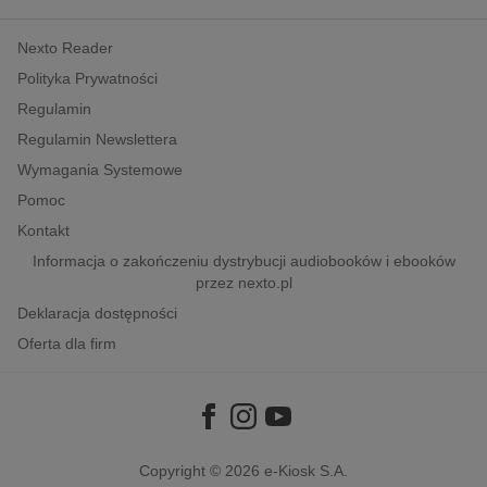
kobiece, lifestyle, kultura
Nexto Reader
polityka, społeczno-informacyjne
Polityka Prywatności
psychologiczne
Regulamin
inne
Regulamin Newslettera
popularno-naukowe
Wymagania Systemowe
historia
Pomoc
zdrowie
Kontakt
religie
Informacja o zakończeniu dystrybucji audiobooków i ebooków
przez nexto.pl
Deklaracja dostępności
Oferta dla firm
Copyright © 2026
e-Kiosk S.A.