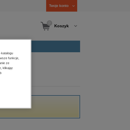
Twoje konto
0
Koszyk
 katalogu
wsze funkcje,
anie ze
, klikając
b