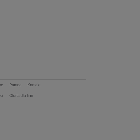
we
Pomoc
Kontakt
ci
Oferta dla firm