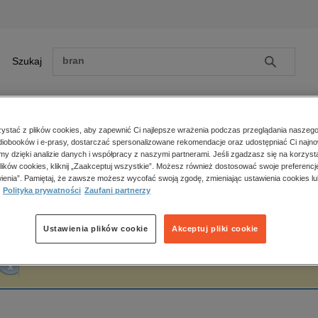
Szukaj
Szukaj
E-prasa
stać z plików cookies, aby zapewnić Ci najlepsze wrażenia podczas przeglądania naszego
iobooków i e-prasy, dostarczać spersonalizowane rekomendacje oraz udostępniać Ci najno
ona główna
Kazimierz Brodziński
amy dzięki analizie danych i współpracy z naszymi partnerami. Jeśli zgadzasz się na korzyst
lików cookies, kliknij „Zaakceptuj wszystkie”. Możesz również dostosować swoje preferencje
Zobacz wszystkie E-prasa
polityka, społeczno-informacyjne
ienia”. Pamiętaj, że zawsze możesz wycofać swoją zgodę, zmieniając ustawienia cookies lu
azimierz Brodziński
Polityka prywatności
Zaufani partnerzy
psychologiczne
inne
popularno-naukowe
Ustawienia plików cookie
Akceptuj pliki cookie
historia
Fraza "
Kazimierz Brodziński
" nie została odnaleziona w żadnej publikacji.
zdrowie
religie