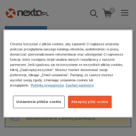
0
Pokaż/schowaj
wyszukiwarkę
E-prasa
Chcemy korzystać z plików cookies, aby zapewnić Ci najlepsze wrażenia
Kategorie
Strona główna
Kazimierz Laskowski
podczas przeglądania naszego katalogu ebooków, audiobooków i e-prasy,
dostarczać spersonalizowane rekomendacje oraz udostępniać Ci najnowsze
Zobacz wszystkie E-prasa
funkcje, które rozwijamy dzięki analizie danych i współpracy z naszymi
partnerami. Jeśli zgadzasz się na korzystanie ze wszystkich plików cookies,
Kazimierz Laskowski
kliknij „Zaakceptuj wszystkie”. Możesz również dostosować swoje
budownictwo, aranżacja wnętrz
preferencje, klikając „Zmień ustawienia”. Pamiętaj, że zawsze możesz
wycofać swoją zgodę, zmieniając ustawienia cookies lub
biznesowe, branżowe, gospodarka
przeglądarki.
Polityka prywatności
Zaufani partnerzy
darmowe wydania
Sortowanie
Filtrowanie
dzienniki
Ustawienia plików cookie
Akceptuj pliki cookie
edukacja
Fraza "
Kazimierz Laskowski
" nie została
hobby, sport, rozrywka
odnaleziona w żadnej publikacji.
komputery, internet, technologie, informatyka