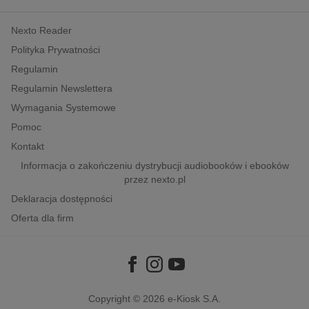
kobiece, lifestyle, kultura
Nexto Reader
polityka, społeczno-informacyjne
Polityka Prywatności
psychologiczne
Regulamin
inne
Regulamin Newslettera
popularno-naukowe
Wymagania Systemowe
historia
Pomoc
zdrowie
Kontakt
religie
Informacja o zakończeniu dystrybucji audiobooków i ebooków
przez nexto.pl
Deklaracja dostępności
Oferta dla firm
Copyright © 2026
e-Kiosk S.A.