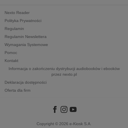
kobiece, lifestyle, kultura
Nexto Reader
polityka, społeczno-informacyjne
Polityka Prywatności
psychologiczne
Regulamin
inne
Regulamin Newslettera
popularno-naukowe
Wymagania Systemowe
historia
Pomoc
zdrowie
Kontakt
religie
Informacja o zakończeniu dystrybucji audiobooków i ebooków
przez nexto.pl
Deklaracja dostępności
Oferta dla firm
Copyright © 2026
e-Kiosk S.A.