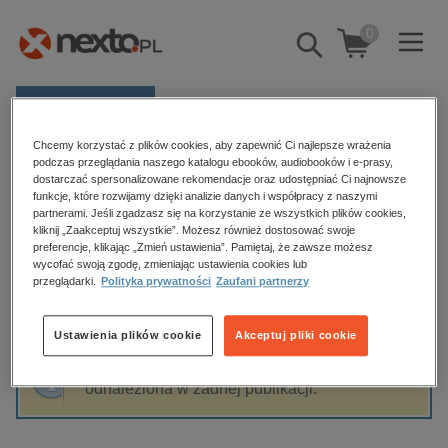
0
Pokaż/schowaj
wyszukiwarkę
E-prasa
Chcemy korzystać z plików cookies, aby zapewnić Ci najlepsze wrażenia
Kategorie
Strona główna
Kinga Wójcik
podczas przeglądania naszego katalogu ebooków, audiobooków i e-prasy,
dostarczać spersonalizowane rekomendacje oraz udostępniać Ci najnowsze
Zobacz wszystkie E-prasa
funkcje, które rozwijamy dzięki analizie danych i współpracy z naszymi
partnerami. Jeśli zgadzasz się na korzystanie ze wszystkich plików cookies,
Kinga Wójcik
kliknij „Zaakceptuj wszystkie”. Możesz również dostosować swoje
budownictwo, aranżacja wnętrz
preferencje, klikając „Zmień ustawienia”. Pamiętaj, że zawsze możesz
wycofać swoją zgodę, zmieniając ustawienia cookies lub
biznesowe, branżowe, gospodarka
przeglądarki.
Polityka prywatności
Zaufani partnerzy
darmowe wydania
Sortowanie
Filtrowanie
dzienniki
Ustawienia plików cookie
Akceptuj pliki cookie
edukacja
Fraza "
Kinga Wójcik
" nie została
hobby, sport, rozrywka
odnaleziona w żadnej publikacji.
komputery, internet, technologie, informatyka