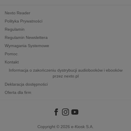
kobiece, lifestyle, kultura
Nexto Reader
polityka, społeczno-informacyjne
Polityka Prywatności
psychologiczne
Regulamin
inne
Regulamin Newslettera
popularno-naukowe
Wymagania Systemowe
historia
Pomoc
zdrowie
Kontakt
religie
Informacja o zakończeniu dystrybucji audiobooków i ebooków
przez nexto.pl
Deklaracja dostępności
Oferta dla firm
Copyright © 2026
e-Kiosk S.A.