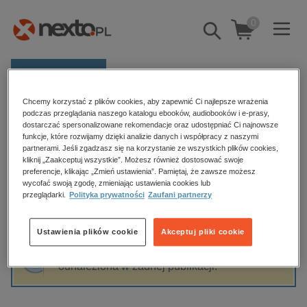
0
Pokaż/schowaj
wyszukiwarkę
E-prasa
Chcemy korzystać z plików cookies, aby zapewnić Ci najlepsze wrażenia
Kategorie
Strona główna
Krzysztof Korzeniewski
podczas przeglądania naszego katalogu ebooków, audiobooków i e-prasy,
dostarczać spersonalizowane rekomendacje oraz udostępniać Ci najnowsze
Zobacz wszystkie E-prasa
funkcje, które rozwijamy dzięki analizie danych i współpracy z naszymi
partnerami. Jeśli zgadzasz się na korzystanie ze wszystkich plików cookies,
Krzysztof Korzeniewski
kliknij „Zaakceptuj wszystkie”. Możesz również dostosować swoje
budownictwo, aranżacja wnętrz
preferencje, klikając „Zmień ustawienia”. Pamiętaj, że zawsze możesz
biznesowe, branżowe, gospodarka
wycofać swoją zgodę, zmieniając ustawienia cookies lub
przeglądarki.
Polityka prywatności
Zaufani partnerzy
darmowe wydania
Sortowanie
Filtrowanie
dzienniki
Ustawienia plików cookie
Akceptuj pliki cookie
edukacja
Fraza "
Krzysztof Korzeniewski
" nie została
hobby, sport, rozrywka
odnaleziona w żadnej publikacji.
komputery, internet, technologie, informatyka