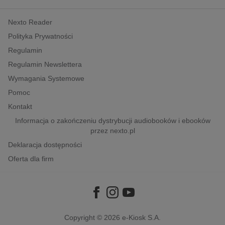
kobiece, lifestyle, kultura
Nexto Reader
polityka, społeczno-informacyjne
Polityka Prywatności
psychologiczne
Regulamin
inne
Regulamin Newslettera
popularno-naukowe
Wymagania Systemowe
historia
Pomoc
zdrowie
Kontakt
religie
Informacja o zakończeniu dystrybucji audiobooków i ebooków
przez nexto.pl
Deklaracja dostępności
Oferta dla firm
Copyright © 2026
e-Kiosk S.A.