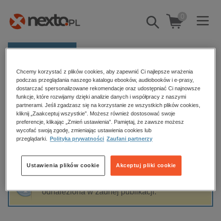
0
Pokaż/schowaj
wyszukiwarkę
E-prasa
Chcemy korzystać z plików cookies, aby zapewnić Ci najlepsze wrażenia
Kategorie
Strona główna
Krzysztof Maciejewski
podczas przeglądania naszego katalogu ebooków, audiobooków i e-prasy,
dostarczać spersonalizowane rekomendacje oraz udostępniać Ci najnowsze
Zobacz wszystkie E-prasa
funkcje, które rozwijamy dzięki analizie danych i współpracy z naszymi
partnerami. Jeśli zgadzasz się na korzystanie ze wszystkich plików cookies,
Krzysztof Maciejewski
kliknij „Zaakceptuj wszystkie”. Możesz również dostosować swoje
budownictwo, aranżacja wnętrz
preferencje, klikając „Zmień ustawienia”. Pamiętaj, że zawsze możesz
wycofać swoją zgodę, zmieniając ustawienia cookies lub
biznesowe, branżowe, gospodarka
przeglądarki.
Polityka prywatności
Zaufani partnerzy
darmowe wydania
Sortowanie
Filtrowanie
dzienniki
Ustawienia plików cookie
Akceptuj pliki cookie
edukacja
Fraza "
Krzysztof Maciejewski
" nie została
hobby, sport, rozrywka
odnaleziona w żadnej publikacji.
komputery, internet, technologie, informatyka