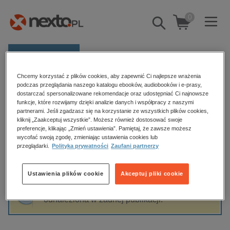
0
Pokaż/schowaj
wyszukiwarkę
E-prasa
Chcemy korzystać z plików cookies, aby zapewnić Ci najlepsze wrażenia
Kategorie
Strona główna
Ksenia Kakareko
podczas przeglądania naszego katalogu ebooków, audiobooków i e-prasy,
dostarczać spersonalizowane rekomendacje oraz udostępniać Ci najnowsze
Zobacz wszystkie E-prasa
funkcje, które rozwijamy dzięki analizie danych i współpracy z naszymi
partnerami. Jeśli zgadzasz się na korzystanie ze wszystkich plików cookies,
Ksenia Kakareko
kliknij „Zaakceptuj wszystkie”. Możesz również dostosować swoje
budownictwo, aranżacja wnętrz
preferencje, klikając „Zmień ustawienia”. Pamiętaj, że zawsze możesz
biznesowe, branżowe, gospodarka
wycofać swoją zgodę, zmieniając ustawienia cookies lub
przeglądarki.
Polityka prywatności
Zaufani partnerzy
darmowe wydania
Sortowanie
Filtrowanie
dzienniki
Ustawienia plików cookie
Akceptuj pliki cookie
edukacja
Fraza "
Ksenia Kakareko
" nie została
hobby, sport, rozrywka
odnaleziona w żadnej publikacji.
komputery, internet, technologie, informatyka