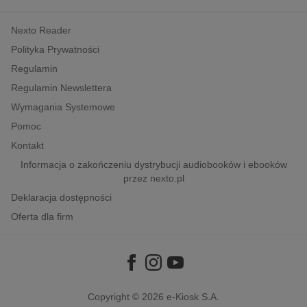
kobiece, lifestyle, kultura
Nexto Reader
polityka, społeczno-informacyjne
Polityka Prywatności
psychologiczne
Regulamin
inne
Regulamin Newslettera
popularno-naukowe
Wymagania Systemowe
historia
Pomoc
zdrowie
Kontakt
religie
Informacja o zakończeniu dystrybucji audiobooków i ebooków
przez nexto.pl
Deklaracja dostępności
Oferta dla firm
Copyright © 2026
e-Kiosk S.A.