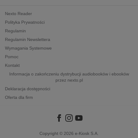
kobiece, lifestyle, kultura
Nexto Reader
polityka, społeczno-informacyjne
Polityka Prywatności
psychologiczne
Regulamin
inne
Regulamin Newslettera
popularno-naukowe
Wymagania Systemowe
historia
Pomoc
zdrowie
Kontakt
religie
Informacja o zakończeniu dystrybucji audiobooków i ebooków
przez nexto.pl
Deklaracja dostępności
Oferta dla firm
Copyright © 2026
e-Kiosk S.A.