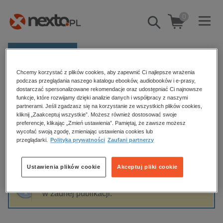
0
Pokaż/schowaj
wyszukiwarkę
E-prasa
Chcemy korzystać z plików cookies, aby zapewnić Ci najlepsze wrażenia
Kategorie
Strona główna
Lena Kiefer
podczas przeglądania naszego katalogu ebooków, audiobooków i e-prasy,
dostarczać spersonalizowane rekomendacje oraz udostępniać Ci najnowsze
Zobacz wszystkie E-prasa
funkcje, które rozwijamy dzięki analizie danych i współpracy z naszymi
partnerami. Jeśli zgadzasz się na korzystanie ze wszystkich plików cookies,
Lena Kiefer
kliknij „Zaakceptuj wszystkie”. Możesz również dostosować swoje
budownictwo, aranżacja wnętrz
preferencje, klikając „Zmień ustawienia”. Pamiętaj, że zawsze możesz
wycofać swoją zgodę, zmieniając ustawienia cookies lub
biznesowe, branżowe, gospodarka
przeglądarki.
Polityka prywatności
Zaufani partnerzy
darmowe wydania
Sortowanie
Filtrowanie
dzienniki
Ustawienia plików cookie
Akceptuj pliki cookie
edukacja
Fraza "
Lena Kiefer
" nie została odnaleziona
hobby, sport, rozrywka
w żadnej publikacji.
komputery, internet, technologie, informatyka