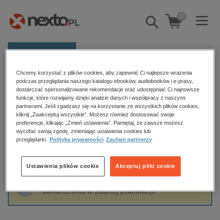
0
Pokaż/schowaj
wyszukiwarkę
E-prasa
Chcemy korzystać z plików cookies, aby zapewnić Ci najlepsze wrażenia
Kategorie
Strona główna
Leszek Bielecki
podczas przeglądania naszego katalogu ebooków, audiobooków i e-prasy,
dostarczać spersonalizowane rekomendacje oraz udostępniać Ci najnowsze
Zobacz wszystkie E-prasa
funkcje, które rozwijamy dzięki analizie danych i współpracy z naszymi
partnerami. Jeśli zgadzasz się na korzystanie ze wszystkich plików cookies,
Leszek Bielecki
kliknij „Zaakceptuj wszystkie”. Możesz również dostosować swoje
budownictwo, aranżacja wnętrz
preferencje, klikając „Zmień ustawienia”. Pamiętaj, że zawsze możesz
biznesowe, branżowe, gospodarka
wycofać swoją zgodę, zmieniając ustawienia cookies lub
przeglądarki.
Polityka prywatności
Zaufani partnerzy
darmowe wydania
Sortowanie
Filtrowanie
dzienniki
Ustawienia plików cookie
Akceptuj pliki cookie
edukacja
Fraza "
Leszek Bielecki
" nie została
hobby, sport, rozrywka
odnaleziona w żadnej publikacji.
komputery, internet, technologie, informatyka