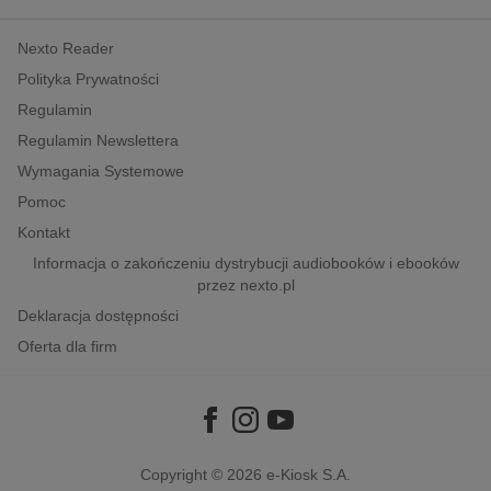
kobiece, lifestyle, kultura
Nexto Reader
polityka, społeczno-informacyjne
Polityka Prywatności
psychologiczne
Regulamin
inne
Regulamin Newslettera
popularno-naukowe
Wymagania Systemowe
historia
Pomoc
zdrowie
Kontakt
religie
Informacja o zakończeniu dystrybucji audiobooków i ebooków
przez nexto.pl
Deklaracja dostępności
Oferta dla firm
Copyright © 2026
e-Kiosk S.A.