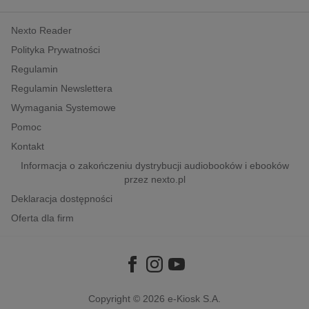
kobiece, lifestyle, kultura
Nexto Reader
polityka, społeczno-informacyjne
Polityka Prywatności
psychologiczne
Regulamin
inne
Regulamin Newslettera
popularno-naukowe
Wymagania Systemowe
historia
Pomoc
zdrowie
Kontakt
religie
Informacja o zakończeniu dystrybucji audiobooków i ebooków
przez nexto.pl
Deklaracja dostępności
Oferta dla firm
Copyright © 2026
e-Kiosk S.A.