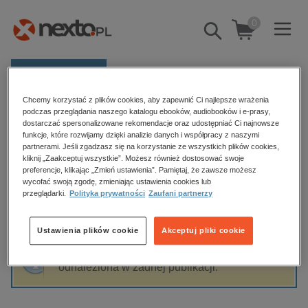
0
Pokaż/schowaj
wyszukiwarkę
E-prasa
Chcemy korzystać z plików cookies, aby zapewnić Ci najlepsze wrażenia
Kategorie
Strona główna
Luce Irigaray
podczas przeglądania naszego katalogu ebooków, audiobooków i e-prasy,
dostarczać spersonalizowane rekomendacje oraz udostępniać Ci najnowsze
Zobacz wszystkie E-prasa
funkcje, które rozwijamy dzięki analizie danych i współpracy z naszymi
partnerami. Jeśli zgadzasz się na korzystanie ze wszystkich plików cookies,
Luce Irigaray
kliknij „Zaakceptuj wszystkie”. Możesz również dostosować swoje
budownictwo, aranżacja wnętrz
preferencje, klikając „Zmień ustawienia”. Pamiętaj, że zawsze możesz
wycofać swoją zgodę, zmieniając ustawienia cookies lub
biznesowe, branżowe, gospodarka
przeglądarki.
Polityka prywatności
Zaufani partnerzy
darmowe wydania
Sortowanie
Filtrowanie
dzienniki
Ustawienia plików cookie
Akceptuj pliki cookie
edukacja
Fraza "
Luce Irigaray
" nie została
hobby, sport, rozrywka
odnaleziona w żadnej publikacji.
komputery, internet, technologie, informatyka