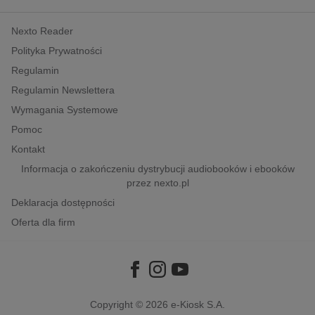
kobiece, lifestyle, kultura
Nexto Reader
polityka, społeczno-informacyjne
Polityka Prywatności
psychologiczne
Regulamin
inne
Regulamin Newslettera
popularno-naukowe
Wymagania Systemowe
historia
Pomoc
zdrowie
Kontakt
religie
Informacja o zakończeniu dystrybucji audiobooków i ebooków
przez nexto.pl
Deklaracja dostępności
Oferta dla firm
Copyright © 2026
e-Kiosk S.A.