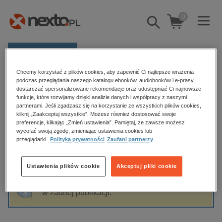
0
Pokaż/schowaj
wyszukiwarkę
E-prasa
Chcemy korzystać z plików cookies, aby zapewnić Ci najlepsze wrażenia
Kategorie
Strona główna
Lucjan Świto
podczas przeglądania naszego katalogu ebooków, audiobooków i e-prasy,
dostarczać spersonalizowane rekomendacje oraz udostępniać Ci najnowsze
Zobacz wszystkie E-prasa
funkcje, które rozwijamy dzięki analizie danych i współpracy z naszymi
partnerami. Jeśli zgadzasz się na korzystanie ze wszystkich plików cookies,
Lucjan Świto
kliknij „Zaakceptuj wszystkie”. Możesz również dostosować swoje
budownictwo, aranżacja wnętrz
preferencje, klikając „Zmień ustawienia”. Pamiętaj, że zawsze możesz
wycofać swoją zgodę, zmieniając ustawienia cookies lub
biznesowe, branżowe, gospodarka
przeglądarki.
Polityka prywatności
Zaufani partnerzy
darmowe wydania
Sortowanie
Filtrowanie
dzienniki
Ustawienia plików cookie
Akceptuj pliki cookie
edukacja
Fraza "
Lucjan Świto
" nie została odnaleziona
hobby, sport, rozrywka
w żadnej publikacji.
komputery, internet, technologie, informatyka