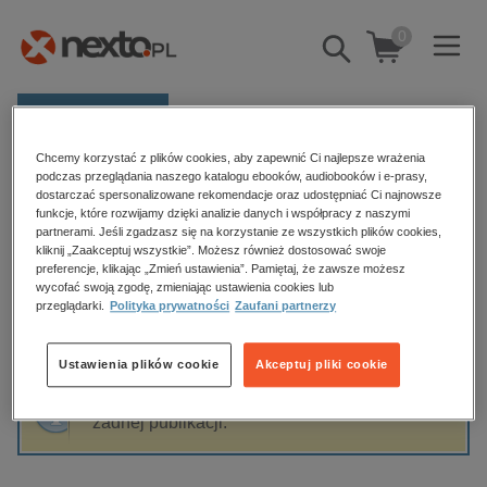
0
Pokaż/schowaj
wyszukiwarkę
E-prasa
Chcemy korzystać z plików cookies, aby zapewnić Ci najlepsze wrażenia
Kategorie
Strona główna
Lucy King
podczas przeglądania naszego katalogu ebooków, audiobooków i e-prasy,
dostarczać spersonalizowane rekomendacje oraz udostępniać Ci najnowsze
Zobacz wszystkie E-prasa
funkcje, które rozwijamy dzięki analizie danych i współpracy z naszymi
partnerami. Jeśli zgadzasz się na korzystanie ze wszystkich plików cookies,
Lucy King
kliknij „Zaakceptuj wszystkie”. Możesz również dostosować swoje
budownictwo, aranżacja wnętrz
preferencje, klikając „Zmień ustawienia”. Pamiętaj, że zawsze możesz
wycofać swoją zgodę, zmieniając ustawienia cookies lub
biznesowe, branżowe, gospodarka
przeglądarki.
Polityka prywatności
Zaufani partnerzy
darmowe wydania
Sortowanie
Filtrowanie
dzienniki
Ustawienia plików cookie
Akceptuj pliki cookie
edukacja
Fraza "
Lucy King
" nie została odnaleziona w
hobby, sport, rozrywka
żadnej publikacji.
komputery, internet, technologie, informatyka