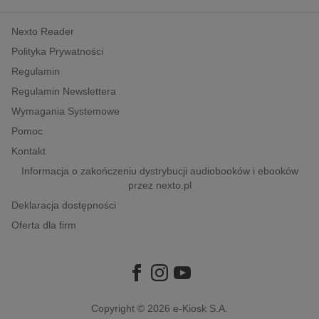
kobiece, lifestyle, kultura
Nexto Reader
polityka, społeczno-informacyjne
Polityka Prywatności
psychologiczne
Regulamin
inne
Regulamin Newslettera
popularno-naukowe
Wymagania Systemowe
historia
Pomoc
zdrowie
Kontakt
religie
Informacja o zakończeniu dystrybucji audiobooków i ebooków
przez nexto.pl
Deklaracja dostępności
Oferta dla firm
Copyright © 2026
e-Kiosk S.A.