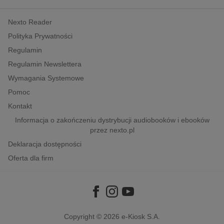
kobiece, lifestyle, kultura
Nexto Reader
polityka, społeczno-informacyjne
Polityka Prywatności
psychologiczne
Regulamin
inne
Regulamin Newslettera
popularno-naukowe
Wymagania Systemowe
historia
Pomoc
zdrowie
Kontakt
religie
Informacja o zakończeniu dystrybucji audiobooków i ebooków
przez nexto.pl
Deklaracja dostępności
Oferta dla firm
Copyright © 2026
e-Kiosk S.A.