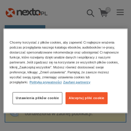
0
Pokaż/schowaj
wyszukiwarkę
E-prasa
Chcemy korzystać z plików cookies, aby zapewnić Ci najlepsze wrażenia
Kategorie
Strona główna
Marcin Jacoby
podczas przeglądania naszego katalogu ebooków, audiobooków i e-prasy,
dostarczać spersonalizowane rekomendacje oraz udostępniać Ci najnowsze
Zobacz wszystkie E-prasa
funkcje, które rozwijamy dzięki analizie danych i współpracy z naszymi
partnerami. Jeśli zgadzasz się na korzystanie ze wszystkich plików cookies,
Marcin Jacoby
kliknij „Zaakceptuj wszystkie”. Możesz również dostosować swoje
budownictwo, aranżacja wnętrz
preferencje, klikając „Zmień ustawienia”. Pamiętaj, że zawsze możesz
wycofać swoją zgodę, zmieniając ustawienia cookies lub
biznesowe, branżowe, gospodarka
przeglądarki.
Polityka prywatności
Zaufani partnerzy
darmowe wydania
Sortowanie
Filtrowanie
dzienniki
Ustawienia plików cookie
Akceptuj pliki cookie
edukacja
Fraza "
Marcin Jacoby
" nie została
hobby, sport, rozrywka
odnaleziona w żadnej publikacji.
komputery, internet, technologie, informatyka