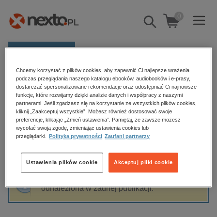
0
Pokaż/schowaj
wyszukiwarkę
E-prasa
Chcemy korzystać z plików cookies, aby zapewnić Ci najlepsze wrażenia
Kategorie
Strona główna
Marcin Melon
podczas przeglądania naszego katalogu ebooków, audiobooków i e-prasy,
dostarczać spersonalizowane rekomendacje oraz udostępniać Ci najnowsze
Zobacz wszystkie E-prasa
funkcje, które rozwijamy dzięki analizie danych i współpracy z naszymi
partnerami. Jeśli zgadzasz się na korzystanie ze wszystkich plików cookies,
Marcin Melon
kliknij „Zaakceptuj wszystkie”. Możesz również dostosować swoje
budownictwo, aranżacja wnętrz
preferencje, klikając „Zmień ustawienia”. Pamiętaj, że zawsze możesz
wycofać swoją zgodę, zmieniając ustawienia cookies lub
biznesowe, branżowe, gospodarka
przeglądarki.
Polityka prywatności
Zaufani partnerzy
darmowe wydania
Sortowanie
Filtrowanie
dzienniki
Ustawienia plików cookie
Akceptuj pliki cookie
edukacja
Fraza "
Marcin Melon
" nie została
hobby, sport, rozrywka
odnaleziona w żadnej publikacji.
komputery, internet, technologie, informatyka