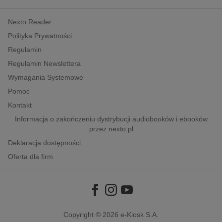
kobiece, lifestyle, kultura
Nexto Reader
polityka, społeczno-informacyjne
Polityka Prywatności
psychologiczne
Regulamin
inne
Regulamin Newslettera
popularno-naukowe
Wymagania Systemowe
historia
Pomoc
zdrowie
Kontakt
religie
Informacja o zakończeniu dystrybucji audiobooków i ebooków
przez nexto.pl
Deklaracja dostępności
Oferta dla firm
Copyright © 2026
e-Kiosk S.A.