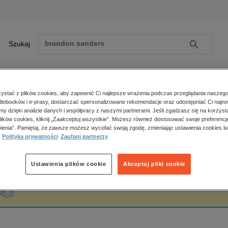
Szukaj
Szukaj
E-prasa
stać z plików cookies, aby zapewnić Ci najlepsze wrażenia podczas przeglądania naszego
iobooków i e-prasy, dostarczać spersonalizowane rekomendacje oraz udostępniać Ci najno
ona główna
Marcin Zalewski
amy dzięki analizie danych i współpracy z naszymi partnerami. Jeśli zgadzasz się na korzyst
lików cookies, kliknij „Zaakceptuj wszystkie”. Możesz również dostosować swoje preferencje
Zobacz wszystkie E-prasa
polityka, społeczno-informacyjne
ienia”. Pamiętaj, że zawsze możesz wycofać swoją zgodę, zmieniając ustawienia cookies lu
arcin Zalewski
Polityka prywatności
Zaufani partnerzy
psychologiczne
inne
popularno-naukowe
Ustawienia plików cookie
Akceptuj pliki cookie
historia
Fraza "
Marcin Zalewski
" nie została odnaleziona w żadnej publikacji.
zdrowie
religie