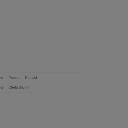
we
Pomoc
Kontakt
ci
Oferta dla firm