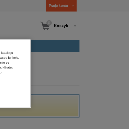
Twoje konto
0
Koszyk
 katalogu
wsze funkcje,
anie ze
, klikając
b