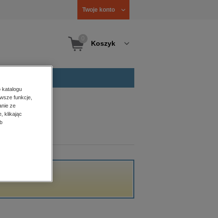
Twoje konto
0
Koszyk
 katalogu
wsze funkcje,
anie ze
, klikając
b