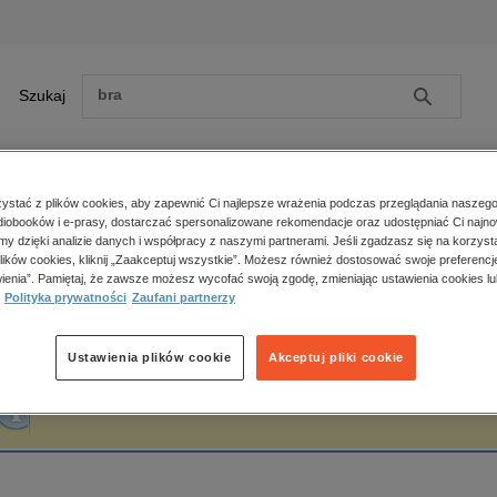
Szukaj
Szukaj
E-prasa
stać z plików cookies, aby zapewnić Ci najlepsze wrażenia podczas przeglądania naszego
iobooków i e-prasy, dostarczać spersonalizowane rekomendacje oraz udostępniać Ci najno
ona główna
Marek Glowiński
amy dzięki analizie danych i współpracy z naszymi partnerami. Jeśli zgadzasz się na korzyst
lików cookies, kliknij „Zaakceptuj wszystkie”. Możesz również dostosować swoje preferencje
Zobacz wszystkie E-prasa
polityka, społeczno-informacyjne
ienia”. Pamiętaj, że zawsze możesz wycofać swoją zgodę, zmieniając ustawienia cookies lu
arek Glowiński
Polityka prywatności
Zaufani partnerzy
psychologiczne
inne
popularno-naukowe
Ustawienia plików cookie
Akceptuj pliki cookie
historia
Fraza "
Marek Glowiński
" nie została odnaleziona w żadnej publikacji.
zdrowie
religie