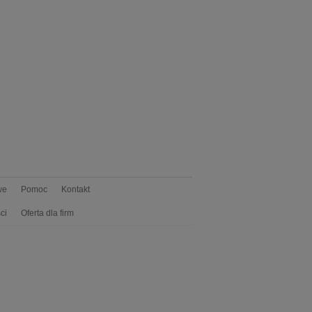
we
Pomoc
Kontakt
ci
Oferta dla firm