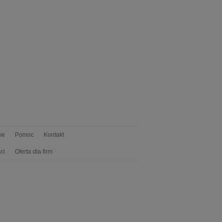
we
Pomoc
Kontakt
ci
Oferta dla firm