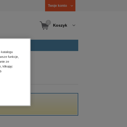
Twoje konto
0
Koszyk
 katalogu
wsze funkcje,
anie ze
, klikając
b