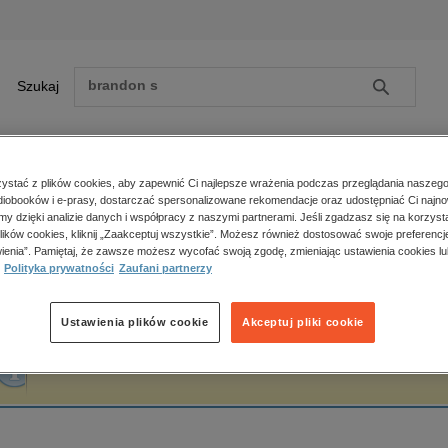
Szukaj
Szukaj
E-prasa
stać z plików cookies, aby zapewnić Ci najlepsze wrażenia podczas przeglądania naszego
iobooków i e-prasy, dostarczać spersonalizowane rekomendacje oraz udostępniać Ci najno
ona główna
Maria Resterna
amy dzięki analizie danych i współpracy z naszymi partnerami. Jeśli zgadzasz się na korzyst
lików cookies, kliknij „Zaakceptuj wszystkie”. Możesz również dostosować swoje preferencje
Zobacz wszystkie E-prasa
polityka, społeczno-informacyjne
ienia”. Pamiętaj, że zawsze możesz wycofać swoją zgodę, zmieniając ustawienia cookies lu
aria Resterna
Polityka prywatności
Zaufani partnerzy
psychologiczne
inne
popularno-naukowe
Ustawienia plików cookie
Akceptuj pliki cookie
historia
Fraza "
Maria Resterna
" nie została odnaleziona w żadnej publikacji.
zdrowie
religie