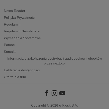
kobiece, lifestyle, kultura
Nexto Reader
polityka, społeczno-informacyjne
Polityka Prywatności
psychologiczne
Regulamin
inne
Regulamin Newslettera
popularno-naukowe
Wymagania Systemowe
historia
Pomoc
zdrowie
Kontakt
religie
Informacja o zakończeniu dystrybucji audiobooków i ebooków
przez nexto.pl
Deklaracja dostępności
Oferta dla firm
Copyright © 2026
e-Kiosk S.A.