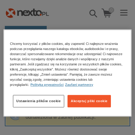
0
Pokaż/schowaj
wyszukiwarkę
E-prasa
Chcemy korzystać z plików cookies, aby zapewnić Ci najlepsze wrażenia
Kategorie
Strona główna
Mariola Antczak
podczas przeglądania naszego katalogu ebooków, audiobooków i e-prasy,
dostarczać spersonalizowane rekomendacje oraz udostępniać Ci najnowsze
Zobacz wszystkie E-prasa
funkcje, które rozwijamy dzięki analizie danych i współpracy z naszymi
partnerami. Jeśli zgadzasz się na korzystanie ze wszystkich plików cookies,
Mariola Antczak
kliknij „Zaakceptuj wszystkie”. Możesz również dostosować swoje
budownictwo, aranżacja wnętrz
preferencje, klikając „Zmień ustawienia”. Pamiętaj, że zawsze możesz
wycofać swoją zgodę, zmieniając ustawienia cookies lub
biznesowe, branżowe, gospodarka
przeglądarki.
Polityka prywatności
Zaufani partnerzy
darmowe wydania
Sortowanie
Filtrowanie
dzienniki
Ustawienia plików cookie
Akceptuj pliki cookie
edukacja
Fraza "
Mariola Antczak
" nie została
hobby, sport, rozrywka
odnaleziona w żadnej publikacji.
komputery, internet, technologie, informatyka