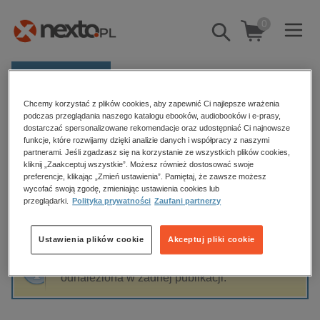
0
Pokaż/schowaj
wyszukiwarkę
E-prasa
Chcemy korzystać z plików cookies, aby zapewnić Ci najlepsze wrażenia
Kategorie
Strona główna
Mariola Racław
podczas przeglądania naszego katalogu ebooków, audiobooków i e-prasy,
dostarczać spersonalizowane rekomendacje oraz udostępniać Ci najnowsze
Zobacz wszystkie E-prasa
funkcje, które rozwijamy dzięki analizie danych i współpracy z naszymi
partnerami. Jeśli zgadzasz się na korzystanie ze wszystkich plików cookies,
Mariola Racław
kliknij „Zaakceptuj wszystkie”. Możesz również dostosować swoje
budownictwo, aranżacja wnętrz
preferencje, klikając „Zmień ustawienia”. Pamiętaj, że zawsze możesz
wycofać swoją zgodę, zmieniając ustawienia cookies lub
biznesowe, branżowe, gospodarka
przeglądarki.
Polityka prywatności
Zaufani partnerzy
darmowe wydania
Sortowanie
Filtrowanie
dzienniki
Ustawienia plików cookie
Akceptuj pliki cookie
edukacja
Fraza "
Mariola Racław
" nie została
hobby, sport, rozrywka
odnaleziona w żadnej publikacji.
komputery, internet, technologie, informatyka