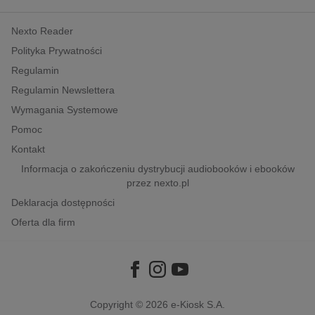
kobiece, lifestyle, kultura
Nexto Reader
polityka, społeczno-informacyjne
Polityka Prywatności
psychologiczne
Regulamin
inne
Regulamin Newslettera
popularno-naukowe
Wymagania Systemowe
historia
Pomoc
zdrowie
Kontakt
religie
Informacja o zakończeniu dystrybucji audiobooków i ebooków
przez nexto.pl
Deklaracja dostępności
Oferta dla firm
Copyright © 2026
e-Kiosk S.A.