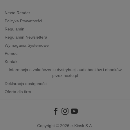
kobiece, lifestyle, kultura
Nexto Reader
polityka, społeczno-informacyjne
Polityka Prywatności
psychologiczne
Regulamin
inne
Regulamin Newslettera
popularno-naukowe
Wymagania Systemowe
historia
Pomoc
zdrowie
Kontakt
religie
Informacja o zakończeniu dystrybucji audiobooków i ebooków
przez nexto.pl
Deklaracja dostępności
Oferta dla firm
Copyright © 2026
e-Kiosk S.A.