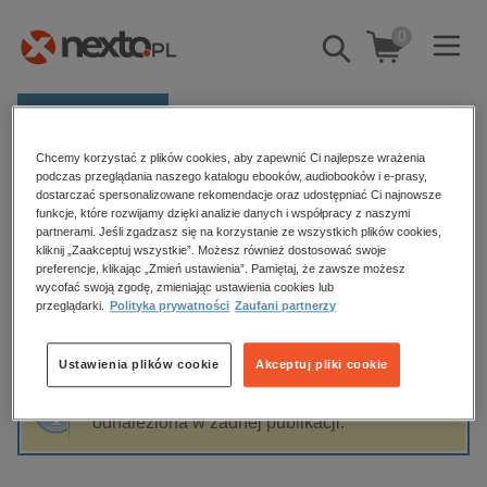
0
Pokaż/schowaj
wyszukiwarkę
E-prasa
Chcemy korzystać z plików cookies, aby zapewnić Ci najlepsze wrażenia
Kategorie
Strona główna
Mariusz Szczygieł
podczas przeglądania naszego katalogu ebooków, audiobooków i e-prasy,
dostarczać spersonalizowane rekomendacje oraz udostępniać Ci najnowsze
Zobacz wszystkie E-prasa
funkcje, które rozwijamy dzięki analizie danych i współpracy z naszymi
partnerami. Jeśli zgadzasz się na korzystanie ze wszystkich plików cookies,
Mariusz Szczygieł
kliknij „Zaakceptuj wszystkie”. Możesz również dostosować swoje
budownictwo, aranżacja wnętrz
preferencje, klikając „Zmień ustawienia”. Pamiętaj, że zawsze możesz
wycofać swoją zgodę, zmieniając ustawienia cookies lub
biznesowe, branżowe, gospodarka
przeglądarki.
Polityka prywatności
Zaufani partnerzy
darmowe wydania
Sortowanie
Filtrowanie
dzienniki
Ustawienia plików cookie
Akceptuj pliki cookie
edukacja
Fraza "
Mariusz Szczygieł
" nie została
hobby, sport, rozrywka
odnaleziona w żadnej publikacji.
komputery, internet, technologie, informatyka