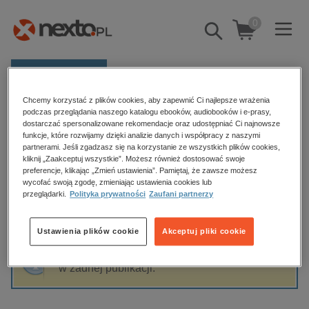
0
Pokaż/schowaj
wyszukiwarkę
E-prasa
Chcemy korzystać z plików cookies, aby zapewnić Ci najlepsze wrażenia
Kategorie
Strona główna
Marta Motyl
podczas przeglądania naszego katalogu ebooków, audiobooków i e-prasy,
dostarczać spersonalizowane rekomendacje oraz udostępniać Ci najnowsze
Zobacz wszystkie E-prasa
funkcje, które rozwijamy dzięki analizie danych i współpracy z naszymi
partnerami. Jeśli zgadzasz się na korzystanie ze wszystkich plików cookies,
Marta Motyl
kliknij „Zaakceptuj wszystkie”. Możesz również dostosować swoje
budownictwo, aranżacja wnętrz
preferencje, klikając „Zmień ustawienia”. Pamiętaj, że zawsze możesz
wycofać swoją zgodę, zmieniając ustawienia cookies lub
biznesowe, branżowe, gospodarka
przeglądarki.
Polityka prywatności
Zaufani partnerzy
darmowe wydania
Sortowanie
Filtrowanie
dzienniki
Ustawienia plików cookie
Akceptuj pliki cookie
edukacja
Fraza "
Marta Motyl
" nie została odnaleziona
hobby, sport, rozrywka
w żadnej publikacji.
komputery, internet, technologie, informatyka