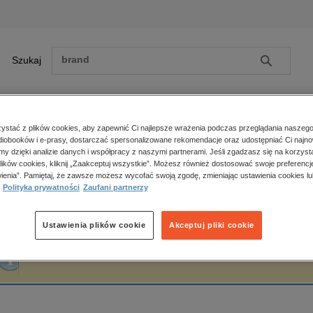
Szukaj
Szukaj
E-prasa
stać z plików cookies, aby zapewnić Ci najlepsze wrażenia podczas przeglądania naszego
iobooków i e-prasy, dostarczać spersonalizowane rekomendacje oraz udostępniać Ci najno
ona główna
Marta Otto
amy dzięki analizie danych i współpracy z naszymi partnerami. Jeśli zgadzasz się na korzyst
lików cookies, kliknij „Zaakceptuj wszystkie”. Możesz również dostosować swoje preferencje
Zobacz wszystkie E-prasa
polityka, społeczno-informacyjne
ienia”. Pamiętaj, że zawsze możesz wycofać swoją zgodę, zmieniając ustawienia cookies lu
arta Otto
Polityka prywatności
Zaufani partnerzy
psychologiczne
inne
popularno-naukowe
Ustawienia plików cookie
Akceptuj pliki cookie
historia
Fraza "
Marta Otto
" nie została odnaleziona w żadnej publikacji.
zdrowie
religie