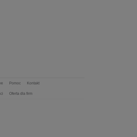
we
Pomoc
Kontakt
ci
Oferta dla firm