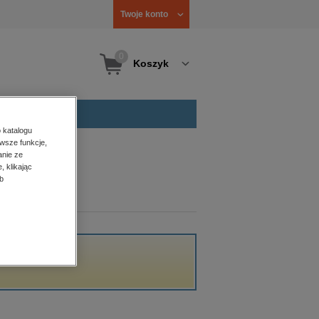
Twoje konto
0
Koszyk
 katalogu
wsze funkcje,
anie ze
, klikając
b