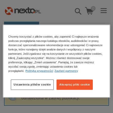
0
Pokaż/schowaj
wyszukiwarkę
E-prasa
Chcemy korzystać z plików cookies, aby zapewnić Ci najlepsze wrażenia
Kategorie
Strona główna
Marta Rogala
podczas przeglądania naszego katalogu ebooków, audiobooków i e-prasy,
dostarczać spersonalizowane rekomendacje oraz udostępniać Ci najnowsze
Zobacz wszystkie E-prasa
funkcje, które rozwijamy dzięki analizie danych i współpracy z naszymi
partnerami. Jeśli zgadzasz się na korzystanie ze wszystkich plików cookies,
Marta Rogala
kliknij „Zaakceptuj wszystkie”. Możesz również dostosować swoje
budownictwo, aranżacja wnętrz
preferencje, klikając „Zmień ustawienia”. Pamiętaj, że zawsze możesz
wycofać swoją zgodę, zmieniając ustawienia cookies lub
biznesowe, branżowe, gospodarka
przeglądarki.
Polityka prywatności
Zaufani partnerzy
darmowe wydania
Sortowanie
Filtrowanie
dzienniki
Ustawienia plików cookie
Akceptuj pliki cookie
edukacja
Fraza "
Marta Rogala
" nie została
hobby, sport, rozrywka
odnaleziona w żadnej publikacji.
komputery, internet, technologie, informatyka