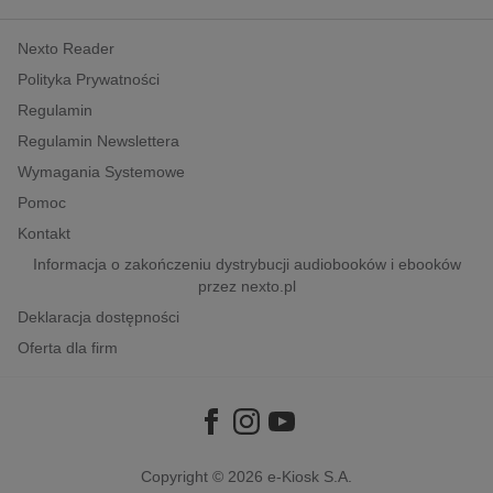
kobiece, lifestyle, kultura
Nexto Reader
polityka, społeczno-informacyjne
Polityka Prywatności
psychologiczne
Regulamin
inne
Regulamin Newslettera
popularno-naukowe
Wymagania Systemowe
historia
Pomoc
zdrowie
Kontakt
religie
Informacja o zakończeniu dystrybucji audiobooków i ebooków
przez nexto.pl
Deklaracja dostępności
Oferta dla firm
Copyright © 2026
e-Kiosk S.A.