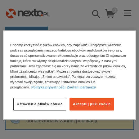
0
Pokaż/schowaj
wyszukiwarkę
E-prasa
Chcemy korzystać z plików cookies, aby zapewnić Ci najlepsze wrażenia
Kategorie
Strona główna
Michał Koralewski
podczas przeglądania naszego katalogu ebooków, audiobooków i e-prasy,
dostarczać spersonalizowane rekomendacje oraz udostępniać Ci najnowsze
Zobacz wszystkie E-prasa
funkcje, które rozwijamy dzięki analizie danych i współpracy z naszymi
partnerami. Jeśli zgadzasz się na korzystanie ze wszystkich plików cookies,
Michał Koralewski
kliknij „Zaakceptuj wszystkie”. Możesz również dostosować swoje
budownictwo, aranżacja wnętrz
preferencje, klikając „Zmień ustawienia”. Pamiętaj, że zawsze możesz
wycofać swoją zgodę, zmieniając ustawienia cookies lub
biznesowe, branżowe, gospodarka
przeglądarki.
Polityka prywatności
Zaufani partnerzy
darmowe wydania
Sortowanie
Filtrowanie
dzienniki
Ustawienia plików cookie
Akceptuj pliki cookie
edukacja
Fraza "
Michał Koralewski
" nie została
hobby, sport, rozrywka
odnaleziona w żadnej publikacji.
komputery, internet, technologie, informatyka