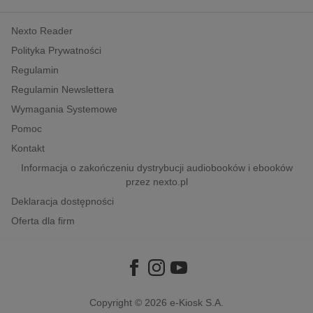
kobiece, lifestyle, kultura
Nexto Reader
polityka, społeczno-informacyjne
Polityka Prywatności
psychologiczne
Regulamin
inne
Regulamin Newslettera
popularno-naukowe
Wymagania Systemowe
historia
Pomoc
zdrowie
Kontakt
religie
Informacja o zakończeniu dystrybucji audiobooków i ebooków
przez nexto.pl
Deklaracja dostępności
Oferta dla firm
Copyright © 2026
e-Kiosk S.A.