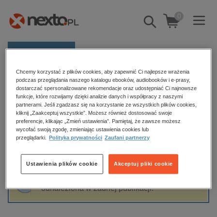
0
Pokaż/schowaj
wyszukiwarkę
E-prasa
Chcemy korzystać z plików cookies, aby zapewnić Ci najlepsze wrażenia
Kategorie
Strona główna
Michał Lubina
podczas przeglądania naszego katalogu ebooków, audiobooków i e-prasy,
dostarczać spersonalizowane rekomendacje oraz udostępniać Ci najnowsze
Zobacz wszystkie E-prasa
funkcje, które rozwijamy dzięki analizie danych i współpracy z naszymi
partnerami. Jeśli zgadzasz się na korzystanie ze wszystkich plików cookies,
Michał Lubina
kliknij „Zaakceptuj wszystkie”. Możesz również dostosować swoje
budownictwo, aranżacja wnętrz
preferencje, klikając „Zmień ustawienia”. Pamiętaj, że zawsze możesz
biznesowe, branżowe, gospodarka
wycofać swoją zgodę, zmieniając ustawienia cookies lub
przeglądarki.
Polityka prywatności
Zaufani partnerzy
darmowe wydania
Sortowanie
Filtrowanie
dzienniki
Ustawienia plików cookie
Akceptuj pliki cookie
edukacja
Fraza "
Michał Lubina
" nie została
hobby, sport, rozrywka
odnaleziona w żadnej publikacji.
komputery, internet, technologie, informatyka