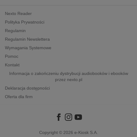
kobiece, lifestyle, kultura
Nexto Reader
polityka, społeczno-informacyjne
Polityka Prywatności
psychologiczne
Regulamin
inne
Regulamin Newslettera
popularno-naukowe
Wymagania Systemowe
historia
Pomoc
zdrowie
Kontakt
religie
Informacja o zakończeniu dystrybucji audiobooków i ebooków
przez nexto.pl
Deklaracja dostępności
Oferta dla firm
Copyright © 2026
e-Kiosk S.A.