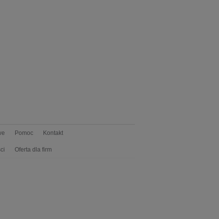
we
Pomoc
Kontakt
ci
Oferta dla firm