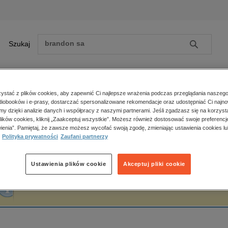
Szukaj
Szukaj
E-prasa
stać z plików cookies, aby zapewnić Ci najlepsze wrażenia podczas przeglądania naszego
iobooków i e-prasy, dostarczać spersonalizowane rekomendacje oraz udostępniać Ci najno
ona główna
Michał Pick
amy dzięki analizie danych i współpracy z naszymi partnerami. Jeśli zgadzasz się na korzyst
lików cookies, kliknij „Zaakceptuj wszystkie”. Możesz również dostosować swoje preferencje
Zobacz wszystkie E-prasa
polityka, społeczno-informacyjne
ienia”. Pamiętaj, że zawsze możesz wycofać swoją zgodę, zmieniając ustawienia cookies lu
ichał Pick
Polityka prywatności
Zaufani partnerzy
psychologiczne
inne
popularno-naukowe
Ustawienia plików cookie
Akceptuj pliki cookie
historia
Fraza "
Michał Pick
" nie została odnaleziona w żadnej publikacji.
zdrowie
religie