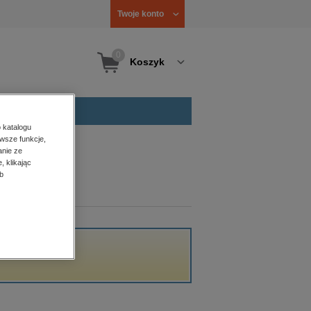
Twoje konto
0
Koszyk
 katalogu
wsze funkcje,
anie ze
, klikając
b