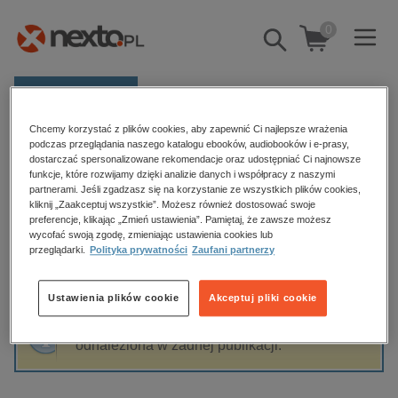
0
Pokaż/schowaj
wyszukiwarkę
E-prasa
Chcemy korzystać z plików cookies, aby zapewnić Ci najlepsze wrażenia
Kategorie
Strona główna
Michał Rusinek
podczas przeglądania naszego katalogu ebooków, audiobooków i e-prasy,
dostarczać spersonalizowane rekomendacje oraz udostępniać Ci najnowsze
Zobacz wszystkie E-prasa
funkcje, które rozwijamy dzięki analizie danych i współpracy z naszymi
partnerami. Jeśli zgadzasz się na korzystanie ze wszystkich plików cookies,
Michał Rusinek
kliknij „Zaakceptuj wszystkie”. Możesz również dostosować swoje
budownictwo, aranżacja wnętrz
preferencje, klikając „Zmień ustawienia”. Pamiętaj, że zawsze możesz
wycofać swoją zgodę, zmieniając ustawienia cookies lub
biznesowe, branżowe, gospodarka
przeglądarki.
Polityka prywatności
Zaufani partnerzy
darmowe wydania
Sortowanie
Filtrowanie
dzienniki
Ustawienia plików cookie
Akceptuj pliki cookie
edukacja
Fraza "
Michał Rusinek
" nie została
hobby, sport, rozrywka
odnaleziona w żadnej publikacji.
komputery, internet, technologie, informatyka