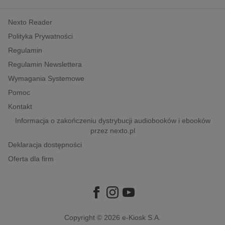
kobiece, lifestyle, kultura
Nexto Reader
polityka, społeczno-informacyjne
Polityka Prywatności
psychologiczne
Regulamin
inne
Regulamin Newslettera
popularno-naukowe
Wymagania Systemowe
historia
Pomoc
zdrowie
Kontakt
religie
Informacja o zakończeniu dystrybucji audiobooków i ebooków
przez nexto.pl
Deklaracja dostępności
Oferta dla firm
Copyright © 2026
e-Kiosk S.A.