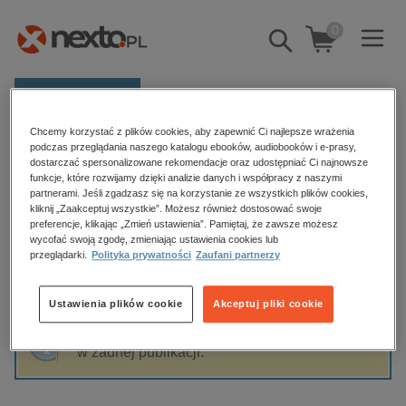
0
Pokaż/schowaj
wyszukiwarkę
E-prasa
Chcemy korzystać z plików cookies, aby zapewnić Ci najlepsze wrażenia
Kategorie
Strona główna
Mick Herron
podczas przeglądania naszego katalogu ebooków, audiobooków i e-prasy,
dostarczać spersonalizowane rekomendacje oraz udostępniać Ci najnowsze
Zobacz wszystkie E-prasa
funkcje, które rozwijamy dzięki analizie danych i współpracy z naszymi
partnerami. Jeśli zgadzasz się na korzystanie ze wszystkich plików cookies,
Mick Herron
kliknij „Zaakceptuj wszystkie”. Możesz również dostosować swoje
budownictwo, aranżacja wnętrz
preferencje, klikając „Zmień ustawienia”. Pamiętaj, że zawsze możesz
wycofać swoją zgodę, zmieniając ustawienia cookies lub
biznesowe, branżowe, gospodarka
przeglądarki.
Polityka prywatności
Zaufani partnerzy
darmowe wydania
Sortowanie
Filtrowanie
dzienniki
Ustawienia plików cookie
Akceptuj pliki cookie
edukacja
Fraza "
Mick Herron
" nie została odnaleziona
hobby, sport, rozrywka
w żadnej publikacji.
komputery, internet, technologie, informatyka