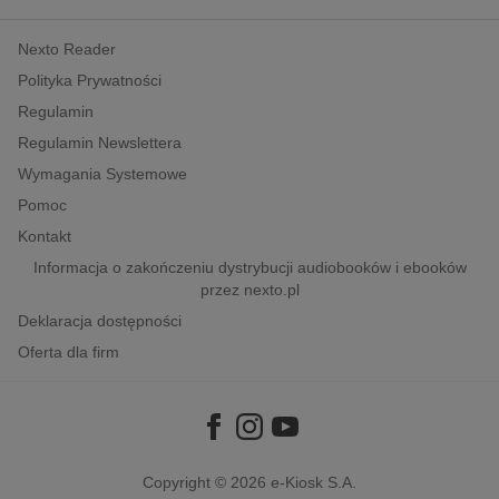
kobiece, lifestyle, kultura
Nexto Reader
polityka, społeczno-informacyjne
Polityka Prywatności
psychologiczne
Regulamin
inne
Regulamin Newslettera
popularno-naukowe
Wymagania Systemowe
historia
Pomoc
zdrowie
Kontakt
religie
Informacja o zakończeniu dystrybucji audiobooków i ebooków
przez nexto.pl
Deklaracja dostępności
Oferta dla firm
Copyright © 2026
e-Kiosk S.A.