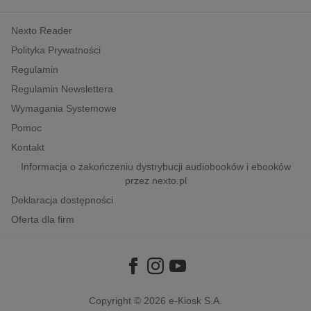
kobiece, lifestyle, kultura
Nexto Reader
polityka, społeczno-informacyjne
Polityka Prywatności
psychologiczne
Regulamin
inne
Regulamin Newslettera
popularno-naukowe
Wymagania Systemowe
historia
Pomoc
zdrowie
Kontakt
religie
Informacja o zakończeniu dystrybucji audiobooków i ebooków
przez nexto.pl
Deklaracja dostępności
Oferta dla firm
Copyright © 2026
e-Kiosk S.A.