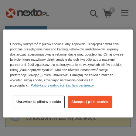
0
Pokaż/schowaj
wyszukiwarkę
E-prasa
Chcemy korzystać z plików cookies, aby zapewnić Ci najlepsze wrażenia
Kategorie
Strona główna
Milena Szczęsna
podczas przeglądania naszego katalogu ebooków, audiobooków i e-prasy,
dostarczać spersonalizowane rekomendacje oraz udostępniać Ci najnowsze
Zobacz wszystkie E-prasa
funkcje, które rozwijamy dzięki analizie danych i współpracy z naszymi
partnerami. Jeśli zgadzasz się na korzystanie ze wszystkich plików cookies,
Milena Szczęsna
kliknij „Zaakceptuj wszystkie”. Możesz również dostosować swoje
budownictwo, aranżacja wnętrz
preferencje, klikając „Zmień ustawienia”. Pamiętaj, że zawsze możesz
wycofać swoją zgodę, zmieniając ustawienia cookies lub
biznesowe, branżowe, gospodarka
przeglądarki.
Polityka prywatności
Zaufani partnerzy
darmowe wydania
Sortowanie
Filtrowanie
dzienniki
Ustawienia plików cookie
Akceptuj pliki cookie
edukacja
Fraza "
Milena Szczęsna
" nie została
hobby, sport, rozrywka
odnaleziona w żadnej publikacji.
komputery, internet, technologie, informatyka