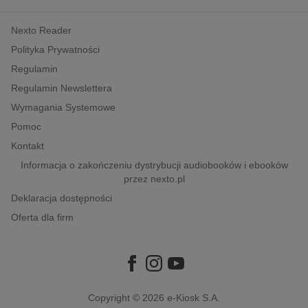
kobiece, lifestyle, kultura
Nexto Reader
polityka, społeczno-informacyjne
Polityka Prywatności
psychologiczne
Regulamin
inne
Regulamin Newslettera
popularno-naukowe
Wymagania Systemowe
historia
Pomoc
zdrowie
Kontakt
religie
Informacja o zakończeniu dystrybucji audiobooków i ebooków
przez nexto.pl
Deklaracja dostępności
Oferta dla firm
Copyright © 2026
e-Kiosk S.A.