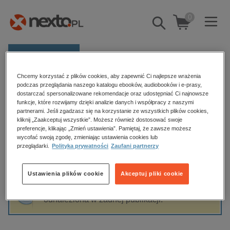
0
Pokaż/schowaj
wyszukiwarkę
E-prasa
Chcemy korzystać z plików cookies, aby zapewnić Ci najlepsze wrażenia
Kategorie
Strona główna
Mirosław Karpiuk
podczas przeglądania naszego katalogu ebooków, audiobooków i e-prasy,
dostarczać spersonalizowane rekomendacje oraz udostępniać Ci najnowsze
Zobacz wszystkie E-prasa
funkcje, które rozwijamy dzięki analizie danych i współpracy z naszymi
partnerami. Jeśli zgadzasz się na korzystanie ze wszystkich plików cookies,
Mirosław Karpiuk
kliknij „Zaakceptuj wszystkie”. Możesz również dostosować swoje
budownictwo, aranżacja wnętrz
preferencje, klikając „Zmień ustawienia”. Pamiętaj, że zawsze możesz
biznesowe, branżowe, gospodarka
wycofać swoją zgodę, zmieniając ustawienia cookies lub
przeglądarki.
Polityka prywatności
Zaufani partnerzy
darmowe wydania
Sortowanie
Filtrowanie
dzienniki
Ustawienia plików cookie
Akceptuj pliki cookie
edukacja
Fraza "
Mirosław Karpiuk
" nie została
hobby, sport, rozrywka
odnaleziona w żadnej publikacji.
komputery, internet, technologie, informatyka