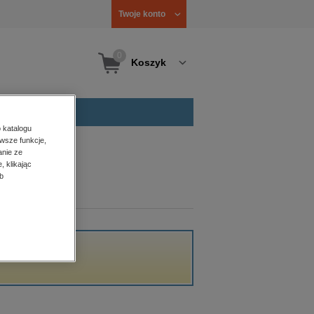
Twoje konto
0
Koszyk
 katalogu
wsze funkcje,
anie ze
, klikając
b
kacji.