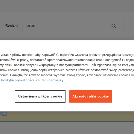
Szukaj
Szukaj
E-prasa
stać z plików cookies, aby zapewnić Ci najlepsze wrażenia podczas przeglądania naszego
iobooków i e-prasy, dostarczać spersonalizowane rekomendacje oraz udostępniać Ci najno
ona główna
Mirosława Zachaś-Lewandowska
amy dzięki analizie danych i współpracy z naszymi partnerami. Jeśli zgadzasz się na korzyst
lików cookies, kliknij „Zaakceptuj wszystkie”. Możesz również dostosować swoje preferencje
Zobacz wszystkie E-prasa
polityka, społeczno-informacyjne
ienia”. Pamiętaj, że zawsze możesz wycofać swoją zgodę, zmieniając ustawienia cookies lu
irosława Zachaś-Lewandowska
Polityka prywatności
Zaufani partnerzy
psychologiczne
inne
popularno-naukowe
Ustawienia plików cookie
Akceptuj pliki cookie
historia
Fraza "
Mirosława Zachaś-Lewandowska
" nie została odnaleziona w żadnej publi
zdrowie
religie