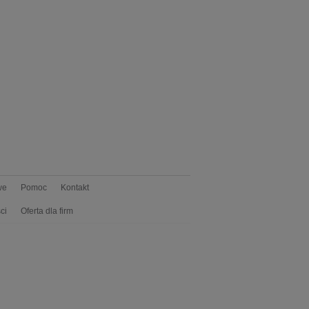
we
Pomoc
Kontakt
ci
Oferta dla firm