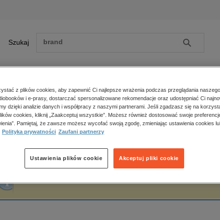
Szukaj
Szukaj
E-prasa
stać z plików cookies, aby zapewnić Ci najlepsze wrażenia podczas przeglądania naszego
iobooków i e-prasy, dostarczać spersonalizowane rekomendacje oraz udostępniać Ci najno
ona główna
Miroslav Žamboch
amy dzięki analizie danych i współpracy z naszymi partnerami. Jeśli zgadzasz się na korzyst
lików cookies, kliknij „Zaakceptuj wszystkie”. Możesz również dostosować swoje preferencje
Zobacz wszystkie E-prasa
polityka, społeczno-informacyjne
ienia”. Pamiętaj, że zawsze możesz wycofać swoją zgodę, zmieniając ustawienia cookies lu
iroslav Žamboch
Polityka prywatności
Zaufani partnerzy
psychologiczne
inne
popularno-naukowe
Ustawienia plików cookie
Akceptuj pliki cookie
historia
Fraza "
Miroslav Žamboch
" nie została odnaleziona w żadnej publikacji.
zdrowie
religie