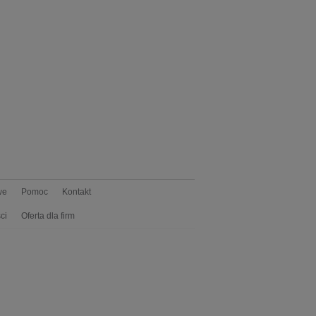
we
Pomoc
Kontakt
ci
Oferta dla firm