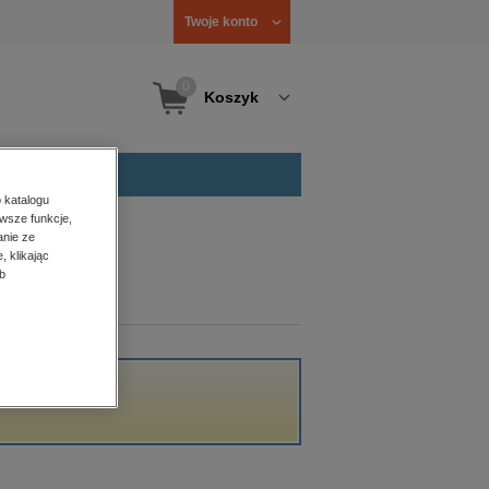
Twoje konto
0
Koszyk
 katalogu
wsze funkcje,
anie ze
, klikając
b