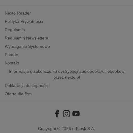
kobiece, lifestyle, kultura
Nexto Reader
polityka, społeczno-informacyjne
Polityka Prywatności
psychologiczne
Regulamin
inne
Regulamin Newslettera
popularno-naukowe
Wymagania Systemowe
historia
Pomoc
zdrowie
Kontakt
religie
Informacja o zakończeniu dystrybucji audiobooków i ebooków
przez nexto.pl
Deklaracja dostępności
Oferta dla firm
Copyright © 2026
e-Kiosk S.A.