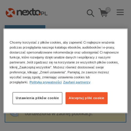
0
Pokaż/schowaj
wyszukiwarkę
E-prasa
Chcemy korzystać z plików cookies, aby zapewnić Ci najlepsze wrażenia
Kategorie
Strona główna
Natalie Renard
podczas przeglądania naszego katalogu ebooków, audiobooków i e-prasy,
dostarczać spersonalizowane rekomendacje oraz udostępniać Ci najnowsze
Zobacz wszystkie E-prasa
funkcje, które rozwijamy dzięki analizie danych i współpracy z naszymi
partnerami. Jeśli zgadzasz się na korzystanie ze wszystkich plików cookies,
Natalie Renard
kliknij „Zaakceptuj wszystkie”. Możesz również dostosować swoje
budownictwo, aranżacja wnętrz
preferencje, klikając „Zmień ustawienia”. Pamiętaj, że zawsze możesz
wycofać swoją zgodę, zmieniając ustawienia cookies lub
biznesowe, branżowe, gospodarka
przeglądarki.
Polityka prywatności
Zaufani partnerzy
darmowe wydania
Sortowanie
Filtrowanie
dzienniki
Ustawienia plików cookie
Akceptuj pliki cookie
edukacja
Fraza "
Natalie Renard
" nie została
hobby, sport, rozrywka
odnaleziona w żadnej publikacji.
komputery, internet, technologie, informatyka