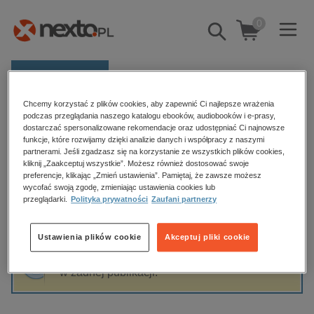
0
Pokaż/schowaj
wyszukiwarkę
E-prasa
Chcemy korzystać z plików cookies, aby zapewnić Ci najlepsze wrażenia
Kategorie
Strona główna
Olga Wróbel
podczas przeglądania naszego katalogu ebooków, audiobooków i e-prasy,
dostarczać spersonalizowane rekomendacje oraz udostępniać Ci najnowsze
Zobacz wszystkie E-prasa
funkcje, które rozwijamy dzięki analizie danych i współpracy z naszymi
partnerami. Jeśli zgadzasz się na korzystanie ze wszystkich plików cookies,
Olga Wróbel
kliknij „Zaakceptuj wszystkie”. Możesz również dostosować swoje
budownictwo, aranżacja wnętrz
preferencje, klikając „Zmień ustawienia”. Pamiętaj, że zawsze możesz
biznesowe, branżowe, gospodarka
wycofać swoją zgodę, zmieniając ustawienia cookies lub
przeglądarki.
Polityka prywatności
Zaufani partnerzy
darmowe wydania
Sortowanie
Filtrowanie
dzienniki
Ustawienia plików cookie
Akceptuj pliki cookie
edukacja
Fraza "
Olga Wróbel
" nie została odnaleziona
hobby, sport, rozrywka
w żadnej publikacji.
komputery, internet, technologie, informatyka