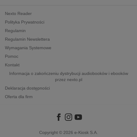
kobiece, lifestyle, kultura
Nexto Reader
polityka, społeczno-informacyjne
Polityka Prywatności
psychologiczne
Regulamin
inne
Regulamin Newslettera
popularno-naukowe
Wymagania Systemowe
historia
Pomoc
zdrowie
Kontakt
religie
Informacja o zakończeniu dystrybucji audiobooków i ebooków
przez nexto.pl
Deklaracja dostępności
Oferta dla firm
Copyright © 2026
e-Kiosk S.A.