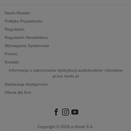
kobiece, lifestyle, kultura
Nexto Reader
polityka, społeczno-informacyjne
Polityka Prywatności
psychologiczne
Regulamin
inne
Regulamin Newslettera
popularno-naukowe
Wymagania Systemowe
historia
Pomoc
zdrowie
Kontakt
religie
Informacja o zakończeniu dystrybucji audiobooków i ebooków
przez nexto.pl
Deklaracja dostępności
Oferta dla firm
Copyright © 2026
e-Kiosk S.A.