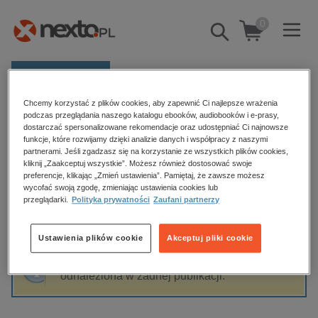
0
Pokaż/schowaj
wyszukiwarkę
E-prasa
Chcemy korzystać z plików cookies, aby zapewnić Ci najlepsze wrażenia
Kategorie
Strona główna
Paula Marshall
podczas przeglądania naszego katalogu ebooków, audiobooków i e-prasy,
dostarczać spersonalizowane rekomendacje oraz udostępniać Ci najnowsze
Zobacz wszystkie E-prasa
funkcje, które rozwijamy dzięki analizie danych i współpracy z naszymi
partnerami. Jeśli zgadzasz się na korzystanie ze wszystkich plików cookies,
Paula Marshall
kliknij „Zaakceptuj wszystkie”. Możesz również dostosować swoje
budownictwo, aranżacja wnętrz
preferencje, klikając „Zmień ustawienia”. Pamiętaj, że zawsze możesz
wycofać swoją zgodę, zmieniając ustawienia cookies lub
biznesowe, branżowe, gospodarka
przeglądarki.
Polityka prywatności
Zaufani partnerzy
darmowe wydania
Sortowanie
Filtrowanie
dzienniki
Ustawienia plików cookie
Akceptuj pliki cookie
edukacja
Fraza "
Paula Marshall
" nie została
hobby, sport, rozrywka
odnaleziona w żadnej publikacji.
komputery, internet, technologie, informatyka