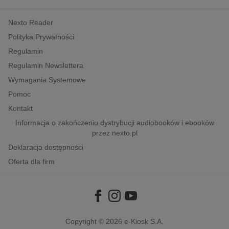
kobiece, lifestyle, kultura
Nexto Reader
polityka, społeczno-informacyjne
Polityka Prywatności
psychologiczne
Regulamin
inne
Regulamin Newslettera
popularno-naukowe
Wymagania Systemowe
historia
Pomoc
zdrowie
Kontakt
religie
Informacja o zakończeniu dystrybucji audiobooków i ebooków
przez nexto.pl
Deklaracja dostępności
Oferta dla firm
Copyright © 2026
e-Kiosk S.A.