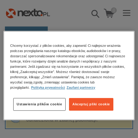
0
Pokaż/schowaj
wyszukiwarkę
E-prasa
Chcemy korzystać z plików cookies, aby zapewnić Ci najlepsze wrażenia
Kategorie
Strona główna
Paweł Ciećwierz
podczas przeglądania naszego katalogu ebooków, audiobooków i e-prasy,
dostarczać spersonalizowane rekomendacje oraz udostępniać Ci najnowsze
Zobacz wszystkie E-prasa
funkcje, które rozwijamy dzięki analizie danych i współpracy z naszymi
partnerami. Jeśli zgadzasz się na korzystanie ze wszystkich plików cookies,
Paweł Ciećwierz
kliknij „Zaakceptuj wszystkie”. Możesz również dostosować swoje
budownictwo, aranżacja wnętrz
preferencje, klikając „Zmień ustawienia”. Pamiętaj, że zawsze możesz
biznesowe, branżowe, gospodarka
wycofać swoją zgodę, zmieniając ustawienia cookies lub
przeglądarki.
Polityka prywatności
Zaufani partnerzy
darmowe wydania
Sortowanie
Filtrowanie
dzienniki
Ustawienia plików cookie
Akceptuj pliki cookie
edukacja
Fraza "
Paweł Ciećwierz
" nie została
hobby, sport, rozrywka
odnaleziona w żadnej publikacji.
komputery, internet, technologie, informatyka