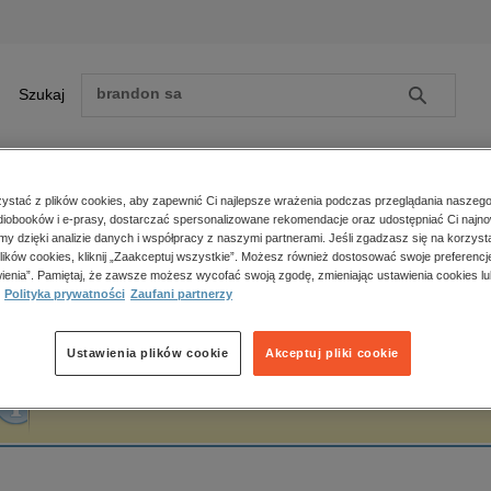
Szukaj
Szukaj
E-prasa
stać z plików cookies, aby zapewnić Ci najlepsze wrażenia podczas przeglądania naszego
iobooków i e-prasy, dostarczać spersonalizowane rekomendacje oraz udostępniać Ci najno
ona główna
Piotr Kucharski
amy dzięki analizie danych i współpracy z naszymi partnerami. Jeśli zgadzasz się na korzyst
lików cookies, kliknij „Zaakceptuj wszystkie”. Możesz również dostosować swoje preferencje
Zobacz wszystkie E-prasa
polityka, społeczno-informacyjne
ienia”. Pamiętaj, że zawsze możesz wycofać swoją zgodę, zmieniając ustawienia cookies lu
iotr Kucharski
Polityka prywatności
Zaufani partnerzy
psychologiczne
inne
popularno-naukowe
Ustawienia plików cookie
Akceptuj pliki cookie
historia
Fraza "
Piotr Kucharski
" nie została odnaleziona w żadnej publikacji.
zdrowie
religie