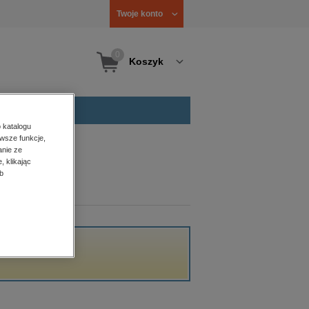
Twoje konto
0
Koszyk
 katalogu
wsze funkcje,
anie ze
, klikając
b