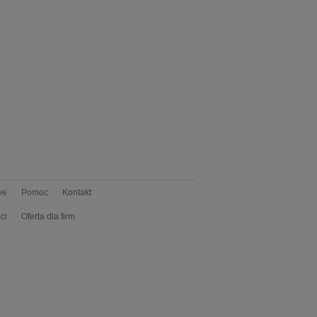
we
Pomoc
Kontakt
ci
Oferta dla firm