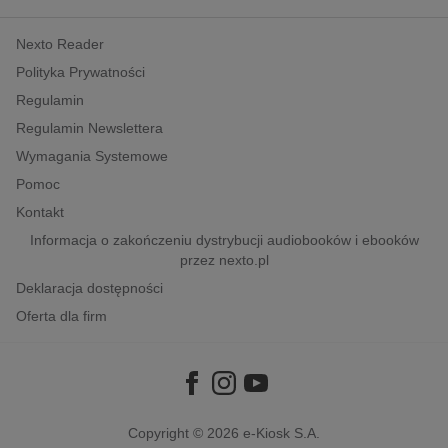
kobiece, lifestyle, kultura
Nexto Reader
polityka, społeczno-informacyjne
Polityka Prywatności
psychologiczne
Regulamin
inne
Regulamin Newslettera
popularno-naukowe
Wymagania Systemowe
historia
Pomoc
zdrowie
Kontakt
religie
Informacja o zakończeniu dystrybucji audiobooków i ebooków
przez nexto.pl
Deklaracja dostępności
Oferta dla firm
Copyright © 2026
e-Kiosk S.A.