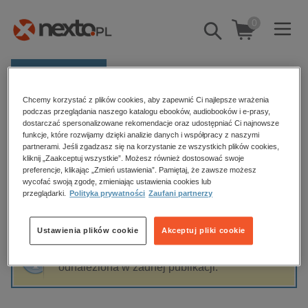
0
Pokaż/schowaj
wyszukiwarkę
E-prasa
Chcemy korzystać z plików cookies, aby zapewnić Ci najlepsze wrażenia
Kategorie
Strona główna
Przemysław Kałaska
podczas przeglądania naszego katalogu ebooków, audiobooków i e-prasy,
dostarczać spersonalizowane rekomendacje oraz udostępniać Ci najnowsze
Zobacz wszystkie E-prasa
funkcje, które rozwijamy dzięki analizie danych i współpracy z naszymi
partnerami. Jeśli zgadzasz się na korzystanie ze wszystkich plików cookies,
Przemysław Kałaska
kliknij „Zaakceptuj wszystkie”. Możesz również dostosować swoje
budownictwo, aranżacja wnętrz
preferencje, klikając „Zmień ustawienia”. Pamiętaj, że zawsze możesz
wycofać swoją zgodę, zmieniając ustawienia cookies lub
biznesowe, branżowe, gospodarka
przeglądarki.
Polityka prywatności
Zaufani partnerzy
darmowe wydania
Sortowanie
Filtrowanie
dzienniki
Ustawienia plików cookie
Akceptuj pliki cookie
edukacja
Fraza "
Przemysław Kałaska
" nie została
hobby, sport, rozrywka
odnaleziona w żadnej publikacji.
komputery, internet, technologie, informatyka