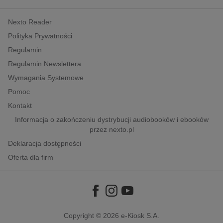
kobiece, lifestyle, kultura
Nexto Reader
polityka, społeczno-informacyjne
Polityka Prywatności
psychologiczne
Regulamin
inne
Regulamin Newslettera
popularno-naukowe
Wymagania Systemowe
historia
Pomoc
zdrowie
Kontakt
religie
Informacja o zakończeniu dystrybucji audiobooków i ebooków
przez nexto.pl
Deklaracja dostępności
Oferta dla firm
Copyright © 2026
e-Kiosk S.A.