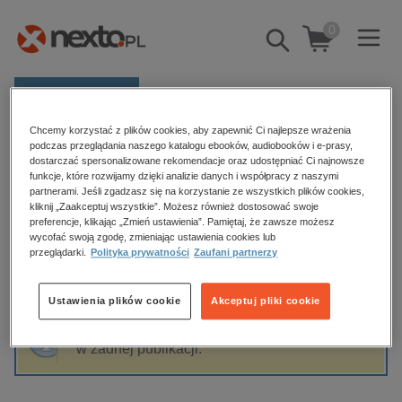
0
Pokaż/schowaj
wyszukiwarkę
E-prasa
Chcemy korzystać z plików cookies, aby zapewnić Ci najlepsze wrażenia
Kategorie
Strona główna
R.A. Lafferty
podczas przeglądania naszego katalogu ebooków, audiobooków i e-prasy,
dostarczać spersonalizowane rekomendacje oraz udostępniać Ci najnowsze
Zobacz wszystkie E-prasa
funkcje, które rozwijamy dzięki analizie danych i współpracy z naszymi
partnerami. Jeśli zgadzasz się na korzystanie ze wszystkich plików cookies,
R.A. Lafferty
kliknij „Zaakceptuj wszystkie”. Możesz również dostosować swoje
budownictwo, aranżacja wnętrz
preferencje, klikając „Zmień ustawienia”. Pamiętaj, że zawsze możesz
wycofać swoją zgodę, zmieniając ustawienia cookies lub
biznesowe, branżowe, gospodarka
przeglądarki.
Polityka prywatności
Zaufani partnerzy
darmowe wydania
Sortowanie
Filtrowanie
dzienniki
Ustawienia plików cookie
Akceptuj pliki cookie
edukacja
Fraza "
R.A. Lafferty
" nie została odnaleziona
hobby, sport, rozrywka
w żadnej publikacji.
komputery, internet, technologie, informatyka