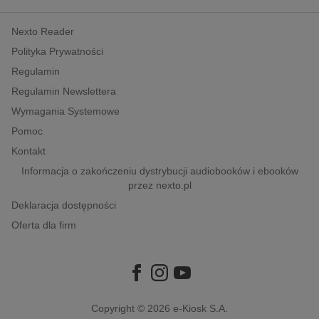
kobiece, lifestyle, kultura
Nexto Reader
polityka, społeczno-informacyjne
Polityka Prywatności
psychologiczne
Regulamin
inne
Regulamin Newslettera
popularno-naukowe
Wymagania Systemowe
historia
Pomoc
zdrowie
Kontakt
religie
Informacja o zakończeniu dystrybucji audiobooków i ebooków
przez nexto.pl
Deklaracja dostępności
Oferta dla firm
Copyright © 2026
e-Kiosk S.A.