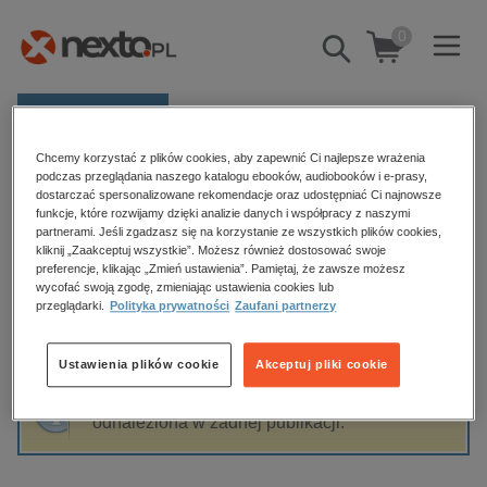
0
Pokaż/schowaj
wyszukiwarkę
E-prasa
Chcemy korzystać z plików cookies, aby zapewnić Ci najlepsze wrażenia
Kategorie
Strona główna
Richard Bandler
podczas przeglądania naszego katalogu ebooków, audiobooków i e-prasy,
dostarczać spersonalizowane rekomendacje oraz udostępniać Ci najnowsze
Zobacz wszystkie E-prasa
funkcje, które rozwijamy dzięki analizie danych i współpracy z naszymi
partnerami. Jeśli zgadzasz się na korzystanie ze wszystkich plików cookies,
Richard Bandler
kliknij „Zaakceptuj wszystkie”. Możesz również dostosować swoje
budownictwo, aranżacja wnętrz
preferencje, klikając „Zmień ustawienia”. Pamiętaj, że zawsze możesz
wycofać swoją zgodę, zmieniając ustawienia cookies lub
biznesowe, branżowe, gospodarka
przeglądarki.
Polityka prywatności
Zaufani partnerzy
darmowe wydania
Sortowanie
Filtrowanie
dzienniki
Ustawienia plików cookie
Akceptuj pliki cookie
edukacja
Fraza "
Richard Bandler
" nie została
hobby, sport, rozrywka
odnaleziona w żadnej publikacji.
komputery, internet, technologie, informatyka