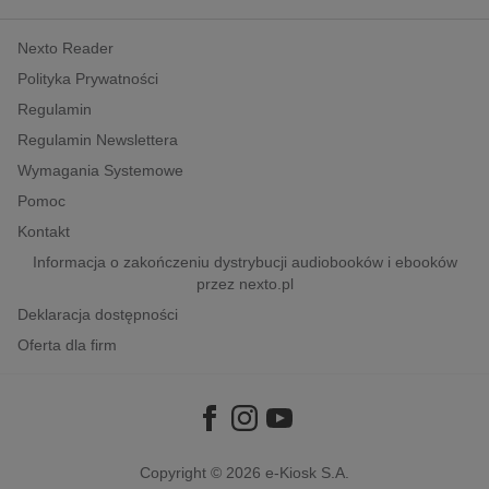
kobiece, lifestyle, kultura
Nexto Reader
polityka, społeczno-informacyjne
Polityka Prywatności
psychologiczne
Regulamin
inne
Regulamin Newslettera
popularno-naukowe
Wymagania Systemowe
historia
Pomoc
zdrowie
Kontakt
religie
Informacja o zakończeniu dystrybucji audiobooków i ebooków
przez nexto.pl
Deklaracja dostępności
Oferta dla firm
Copyright © 2026
e-Kiosk S.A.