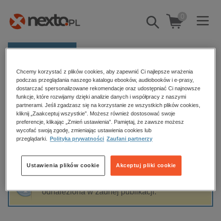
0
Pokaż/schowaj
wyszukiwarkę
E-prasa
Chcemy korzystać z plików cookies, aby zapewnić Ci najlepsze wrażenia
Kategorie
Strona główna
Susanne James
podczas przeglądania naszego katalogu ebooków, audiobooków i e-prasy,
dostarczać spersonalizowane rekomendacje oraz udostępniać Ci najnowsze
Zobacz wszystkie E-prasa
funkcje, które rozwijamy dzięki analizie danych i współpracy z naszymi
partnerami. Jeśli zgadzasz się na korzystanie ze wszystkich plików cookies,
Susanne James
kliknij „Zaakceptuj wszystkie”. Możesz również dostosować swoje
budownictwo, aranżacja wnętrz
preferencje, klikając „Zmień ustawienia”. Pamiętaj, że zawsze możesz
wycofać swoją zgodę, zmieniając ustawienia cookies lub
biznesowe, branżowe, gospodarka
przeglądarki.
Polityka prywatności
Zaufani partnerzy
darmowe wydania
Sortowanie
Filtrowanie
dzienniki
Ustawienia plików cookie
Akceptuj pliki cookie
edukacja
Fraza "
Susanne James
" nie została
hobby, sport, rozrywka
odnaleziona w żadnej publikacji.
komputery, internet, technologie, informatyka