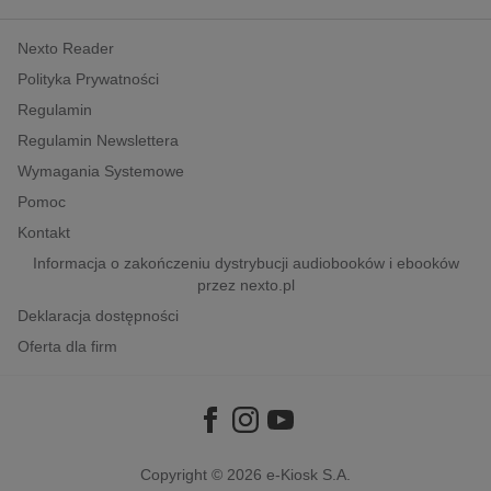
kobiece, lifestyle, kultura
Nexto Reader
polityka, społeczno-informacyjne
Polityka Prywatności
psychologiczne
Regulamin
inne
Regulamin Newslettera
popularno-naukowe
Wymagania Systemowe
historia
Pomoc
zdrowie
Kontakt
religie
Informacja o zakończeniu dystrybucji audiobooków i ebooków
przez nexto.pl
Deklaracja dostępności
Oferta dla firm
Copyright © 2026
e-Kiosk S.A.