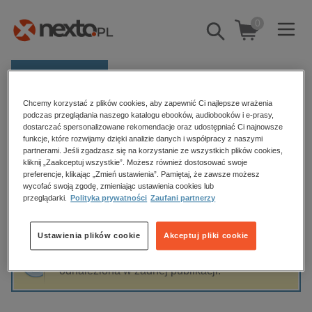
0
Pokaż/schowaj
wyszukiwarkę
E-prasa
Chcemy korzystać z plików cookies, aby zapewnić Ci najlepsze wrażenia
Kategorie
Strona główna
Suzanne Williams
podczas przeglądania naszego katalogu ebooków, audiobooków i e-prasy,
dostarczać spersonalizowane rekomendacje oraz udostępniać Ci najnowsze
Zobacz wszystkie E-prasa
funkcje, które rozwijamy dzięki analizie danych i współpracy z naszymi
partnerami. Jeśli zgadzasz się na korzystanie ze wszystkich plików cookies,
Suzanne Williams
kliknij „Zaakceptuj wszystkie”. Możesz również dostosować swoje
budownictwo, aranżacja wnętrz
preferencje, klikając „Zmień ustawienia”. Pamiętaj, że zawsze możesz
biznesowe, branżowe, gospodarka
wycofać swoją zgodę, zmieniając ustawienia cookies lub
przeglądarki.
Polityka prywatności
Zaufani partnerzy
darmowe wydania
Sortowanie
Filtrowanie
dzienniki
Ustawienia plików cookie
Akceptuj pliki cookie
edukacja
Fraza "
Suzanne Williams
" nie została
hobby, sport, rozrywka
odnaleziona w żadnej publikacji.
komputery, internet, technologie, informatyka