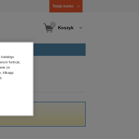
Twoje konto
0
Koszyk
 katalogu
wsze funkcje,
anie ze
, klikając
b