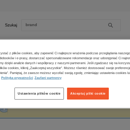
Szukaj
Szukaj
E-prasa
stać z plików cookies, aby zapewnić Ci najlepsze wrażenia podczas przeglądania naszego
iobooków i e-prasy, dostarczać spersonalizowane rekomendacje oraz udostępniać Ci najno
ona główna
Szczęsny Morawski
amy dzięki analizie danych i współpracy z naszymi partnerami. Jeśli zgadzasz się na korzyst
lików cookies, kliknij „Zaakceptuj wszystkie”. Możesz również dostosować swoje preferencje
Zobacz wszystkie E-prasa
polityka, społeczno-informacyjne
ienia”. Pamiętaj, że zawsze możesz wycofać swoją zgodę, zmieniając ustawienia cookies lu
zczęsny Morawski
Polityka prywatności
Zaufani partnerzy
psychologiczne
inne
popularno-naukowe
Ustawienia plików cookie
Akceptuj pliki cookie
historia
Fraza "
Szczęsny Morawski
" nie została odnaleziona w żadnej publikacji.
zdrowie
religie