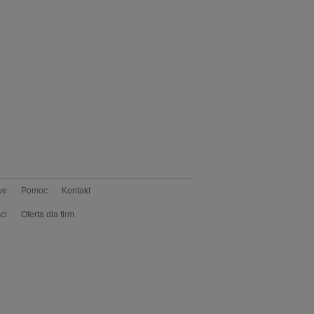
we
Pomoc
Kontakt
ci
Oferta dla firm