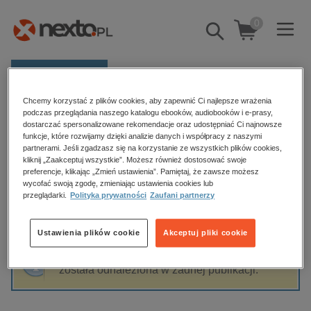
0
Pokaż/schowaj
wyszukiwarkę
E-prasa
Chcemy korzystać z plików cookies, aby zapewnić Ci najlepsze wrażenia
Kategorie
Strona główna
Tłumacz: Eugenia Żmijewska
podczas przeglądania naszego katalogu ebooków, audiobooków i e-prasy,
dostarczać spersonalizowane rekomendacje oraz udostępniać Ci najnowsze
Zobacz wszystkie E-prasa
funkcje, które rozwijamy dzięki analizie danych i współpracy z naszymi
partnerami. Jeśli zgadzasz się na korzystanie ze wszystkich plików cookies,
Tłumacz: Eugenia Żmijewska
kliknij „Zaakceptuj wszystkie”. Możesz również dostosować swoje
budownictwo, aranżacja wnętrz
preferencje, klikając „Zmień ustawienia”. Pamiętaj, że zawsze możesz
wycofać swoją zgodę, zmieniając ustawienia cookies lub
biznesowe, branżowe, gospodarka
przeglądarki.
Polityka prywatności
Zaufani partnerzy
darmowe wydania
Sortowanie
Filtrowanie
dzienniki
Ustawienia plików cookie
Akceptuj pliki cookie
edukacja
Fraza "
Tłumacz: Eugenia Żmijewska
" nie
hobby, sport, rozrywka
została odnaleziona w żadnej publikacji.
komputery, internet, technologie, informatyka