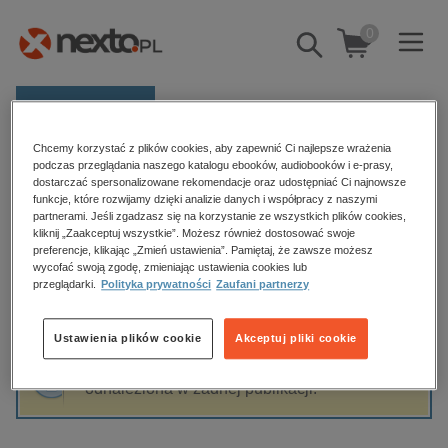
0
Pokaż/schowaj
wyszukiwarkę
E-prasa
Chcemy korzystać z plików cookies, aby zapewnić Ci najlepsze wrażenia
Kategorie
Strona główna
Tadeusz Kwiatkowski
podczas przeglądania naszego katalogu ebooków, audiobooków i e-prasy,
dostarczać spersonalizowane rekomendacje oraz udostępniać Ci najnowsze
Zobacz wszystkie E-prasa
funkcje, które rozwijamy dzięki analizie danych i współpracy z naszymi
partnerami. Jeśli zgadzasz się na korzystanie ze wszystkich plików cookies,
Tadeusz Kwiatkowski
kliknij „Zaakceptuj wszystkie”. Możesz również dostosować swoje
budownictwo, aranżacja wnętrz
preferencje, klikając „Zmień ustawienia”. Pamiętaj, że zawsze możesz
biznesowe, branżowe, gospodarka
wycofać swoją zgodę, zmieniając ustawienia cookies lub
przeglądarki.
Polityka prywatności
Zaufani partnerzy
darmowe wydania
Sortowanie
Filtrowanie
dzienniki
Ustawienia plików cookie
Akceptuj pliki cookie
edukacja
Fraza "
Tadeusz Kwiatkowski
" nie została
hobby, sport, rozrywka
odnaleziona w żadnej publikacji.
komputery, internet, technologie, informatyka