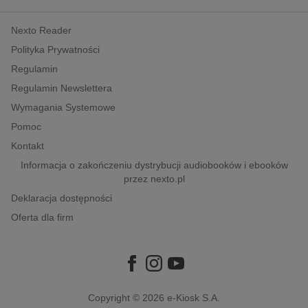
kobiece, lifestyle, kultura
Nexto Reader
polityka, społeczno-informacyjne
Polityka Prywatności
psychologiczne
Regulamin
inne
Regulamin Newslettera
popularno-naukowe
Wymagania Systemowe
historia
Pomoc
zdrowie
Kontakt
religie
Informacja o zakończeniu dystrybucji audiobooków i ebooków
przez nexto.pl
Deklaracja dostępności
Oferta dla firm
Copyright © 2026
e-Kiosk S.A.