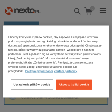
0
Pokaż/schowaj
wyszukiwarkę
E-prasa
Chcemy korzystać z plików cookies, aby zapewnić Ci najlepsze wrażenia
Kategorie
Strona główna
Tadeusz Woźniak
podczas przeglądania naszego katalogu ebooków, audiobooków i e-prasy,
dostarczać spersonalizowane rekomendacje oraz udostępniać Ci najnowsze
Zobacz wszystkie E-prasa
funkcje, które rozwijamy dzięki analizie danych i współpracy z naszymi
partnerami. Jeśli zgadzasz się na korzystanie ze wszystkich plików cookies,
Tadeusz Woźniak
kliknij „Zaakceptuj wszystkie”. Możesz również dostosować swoje
budownictwo, aranżacja wnętrz
preferencje, klikając „Zmień ustawienia”. Pamiętaj, że zawsze możesz
biznesowe, branżowe, gospodarka
wycofać swoją zgodę, zmieniając ustawienia cookies lub
przeglądarki.
Polityka prywatności
Zaufani partnerzy
darmowe wydania
Sortowanie
Filtrowanie
dzienniki
Ustawienia plików cookie
Akceptuj pliki cookie
edukacja
Fraza "
Tadeusz Woźniak
" nie została
hobby, sport, rozrywka
odnaleziona w żadnej publikacji.
komputery, internet, technologie, informatyka