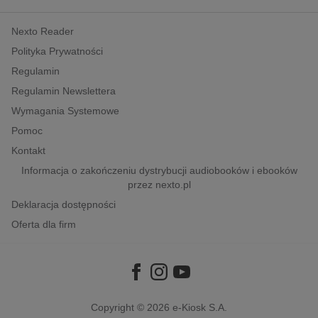
kobiece, lifestyle, kultura
Nexto Reader
polityka, społeczno-informacyjne
Polityka Prywatności
psychologiczne
Regulamin
inne
Regulamin Newslettera
popularno-naukowe
Wymagania Systemowe
historia
Pomoc
zdrowie
Kontakt
religie
Informacja o zakończeniu dystrybucji audiobooków i ebooków
przez nexto.pl
Deklaracja dostępności
Oferta dla firm
Copyright © 2026
e-Kiosk S.A.