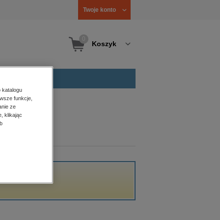
Twoje konto
0
Koszyk
 katalogu
wsze funkcje,
anie ze
, klikając
b