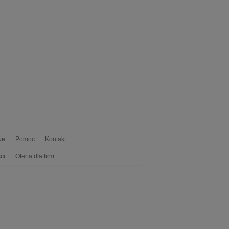
we
Pomoc
Kontakt
ci
Oferta dla firm