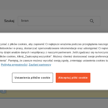
Szukaj
Szukaj
E-prasa
stać z plików cookies, aby zapewnić Ci najlepsze wrażenia podczas przeglądania naszego
iobooków i e-prasy, dostarczać spersonalizowane rekomendacje oraz udostępniać Ci najno
ona główna
Tahereh Mafi
amy dzięki analizie danych i współpracy z naszymi partnerami. Jeśli zgadzasz się na korzyst
lików cookies, kliknij „Zaakceptuj wszystkie”. Możesz również dostosować swoje preferencje
Zobacz wszystkie E-prasa
polityka, społeczno-informacyjne
ienia”. Pamiętaj, że zawsze możesz wycofać swoją zgodę, zmieniając ustawienia cookies lu
ahereh Mafi
Polityka prywatności
Zaufani partnerzy
psychologiczne
inne
popularno-naukowe
Ustawienia plików cookie
Akceptuj pliki cookie
historia
Fraza "
Tahereh Mafi
" nie została odnaleziona w żadnej publikacji.
zdrowie
religie